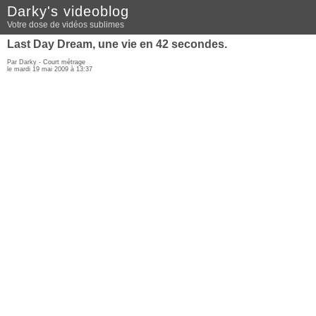
Darky's videoblog
Votre dose de vidéos sublimes
Last Day Dream, une vie en 42 secondes.
Par Darky -
Court métrage
le mardi 19 mai 2009 à 13:37