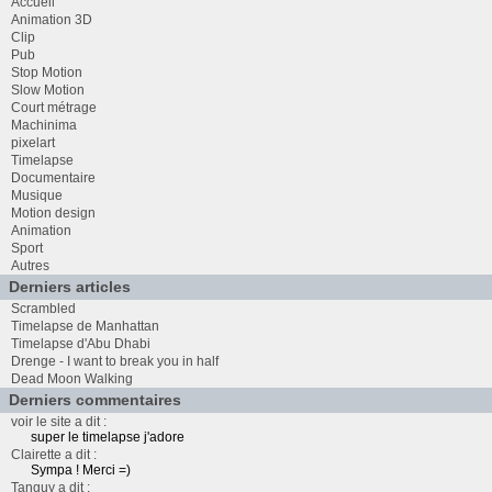
Accueil
Animation 3D
Clip
Pub
Stop Motion
Slow Motion
Court métrage
Machinima
pixelart
Timelapse
Documentaire
Musique
Motion design
Animation
Sport
Autres
Derniers articles
Scrambled
Timelapse de Manhattan
Timelapse d'Abu Dhabi
Drenge - I want to break you in half
Dead Moon Walking
Derniers commentaires
voir le site a dit :
super le timelapse j'adore
Clairette a dit :
Sympa ! Merci =)
Tanguy a dit :