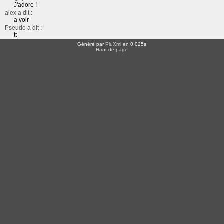
J'adore !
alex a dit :
a voir
Pseudo a dit :
tt
Généré par
PluXml
en 0.025s
Haut de page