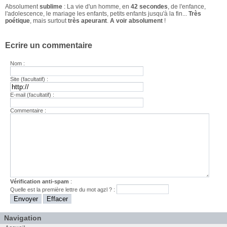
Absolument
sublime
: La vie d'un homme, en
42 secondes
, de l'enfance,
l'adolescence, le mariage les enfants, petits enfants jusqu'à la fin...
Très
poétique
, mais surtout
très apeurant
.
A voir absolument
!
Ecrire un commentaire
Nom :
Site (facultatif) :
E-mail (facultatif) :
Commentaire :
Vérification anti-spam
:
Quelle est la
première
lettre du mot
agzl
? :
Navigation