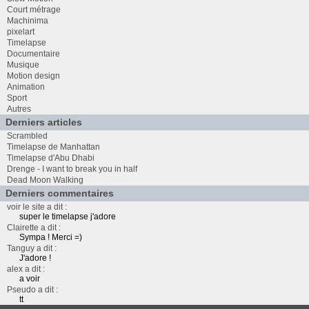
Court métrage
Machinima
pixelart
Timelapse
Documentaire
Musique
Motion design
Animation
Sport
Autres
Derniers articles
Scrambled
Timelapse de Manhattan
Timelapse d'Abu Dhabi
Drenge - I want to break you in half
Dead Moon Walking
Derniers commentaires
voir le site a dit :
super le timelapse j'adore
Clairette a dit :
Sympa ! Merci =)
Tanguy a dit :
J'adore !
alex a dit :
a voir
Pseudo a dit :
tt