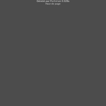
Généré par
PluXml
en 0.028s
Haut de page