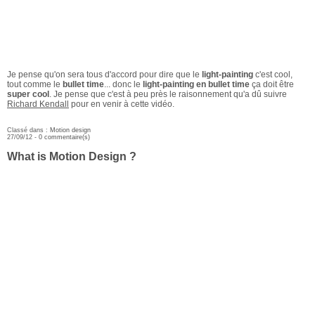
Je pense qu'on sera tous d'accord pour dire que le
light-painting
c'est cool,
tout comme le
bullet time
... donc le
light-painting en bullet time
ça doit être
super cool
. Je pense que c'est à peu près le raisonnement qu'a dû suivre
Richard Kendall
pour en venir à cette vidéo.
Classé dans :
Motion design
27/09/12 -
0 commentaire(s)
What is Motion Design ?