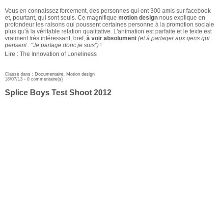
Vous en connaissez forcement, des personnes qui ont 300 amis sur facebook
et, pourtant, qui sont seuls. Ce magnifique
motion design
nous explique en
profondeur les raisons qui poussent certaines personne à la promotion sociale
plus qu'à la véritable relation qualitative. L'animation est parfaite et le texte est
vraiment très intéressant, bref,
à voir absolument
(et à partager aux gens qui
pensent :
"Je partage donc je suis"
)
!
Lire : The Innovation of Loneliness
Classé dans :
Documentaire
,
Motion design
18/07/13 -
0 commentaire(s)
Splice Boys Test Shoot 2012