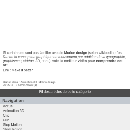
Si certains ne sont pas familier avec le
Motion design
(selon wikipedia, c'est
l'art de la conception graphique en mouvement par addition de la typographie,
graphismes, vidéos, 3D, sons
), voici la meilleur
vidéo pour comprendre cet
art
.
Lire : Make it better
Classé dans :
Animation 3D
,
Motion design
25/05/11 -
0 commentaire(s)
Fil des articles de cette catégorie
Navigation
Accueil
Animation 3D
Clip
Pub
Stop Motion
Slow Motion