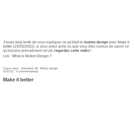
J'avais déjà tenté de vous expliquer ce qu'était le
motion design
avec
Make it
better
(25/05/2001)
, si vous aviez aimé ou que vous êtes curieux de savoir ce
qu'est plus précisément cet art,
regardez cette vidéo
!
Lire : What is Motion Design ?
Classé dans :
Animation 3D
,
Motion design
31/07/11 -
0 commentaire(s)
Make it better