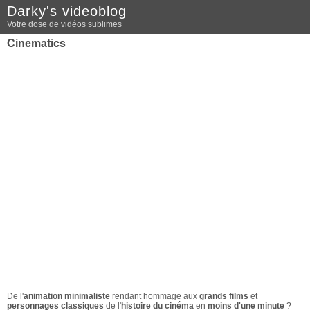
Darky's videoblog
Votre dose de vidéos sublimes
Cinematics
De l'
animation minimaliste
rendant hommage aux
grands films
et
personnages classiques
de l'
histoire du cinéma
en
moins d'une minute
?