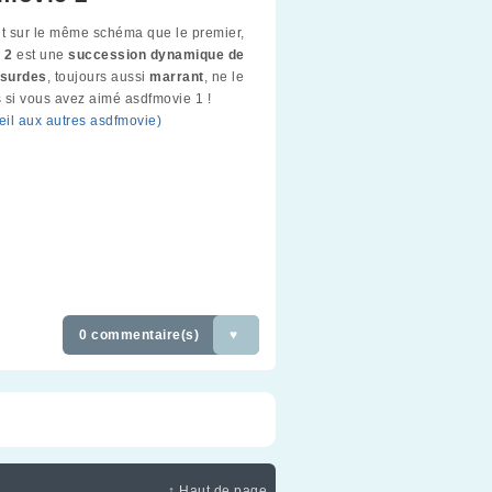
 sur le même schéma que le premier,
e 2
est une
succession dynamique de
surdes
, toujours aussi
marrant
, ne le
 si vous avez aimé asdfmovie 1 !
oeil aux autres asdfmovie)
0 commentaire(s)
♥
↑ Haut de page