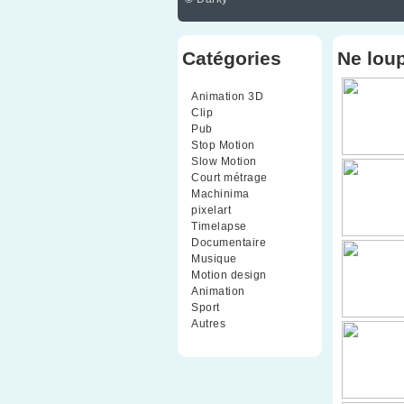
Catégories
Ne lou
Animation 3D
(99)
Clip
(70)
Pub
(42)
Stop Motion
(91)
Slow Motion
(26)
Court métrage
(135)
Machinima
(4)
pixelart
(10)
Timelapse
(51)
Documentaire
(79)
Musique
(9)
Motion design
(5)
Animation
(16)
Sport
(2)
Autres
(1)