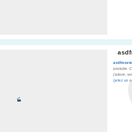
asdf
asdfmovi
youtube. C
j'adore, vo
(jetez un 