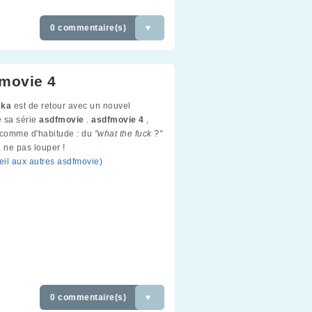
0 commentaire(s)
♥
movie 4
ka
est de retour avec un nouvel
 sa série
asdfmovie
.
asdfmovie 4
,
 comme d'habitude : du
"what the fuck ?"
à ne pas louper !
oeil aux autres asdfmovie)
0 commentaire(s)
♥