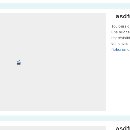
asdf
Toujours 
une
succe
imprévisib
vous avez 
(jetez un 
asdf