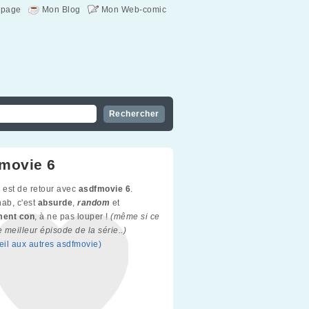
page
Mon Blog
Mon Web-comic
movie 6
e
est de retour avec
asdfmovie 6
.
ab, c'est
absurde
,
random
et
ment con
, à ne pas louper !
(même si ce
e meilleur épisode de la série..)
oeil aux autres asdfmovie)