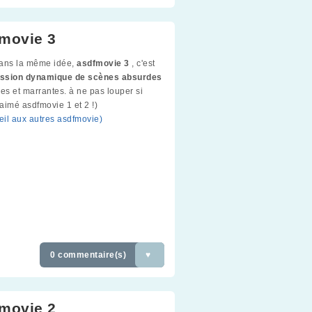
movie 3
dans la même idée,
asdfmovie 3
, c'est
ssion dynamique de scènes absurdes
les et marrantes. à ne pas louper si
aimé asdfmovie 1 et 2 !)
oeil aux autres asdfmovie)
0 commentaire(s)
♥
movie 2