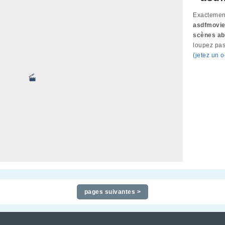
Exactement
asdfmovi
scènes ab
loupez pas
(jetez un 
pages suivantes >