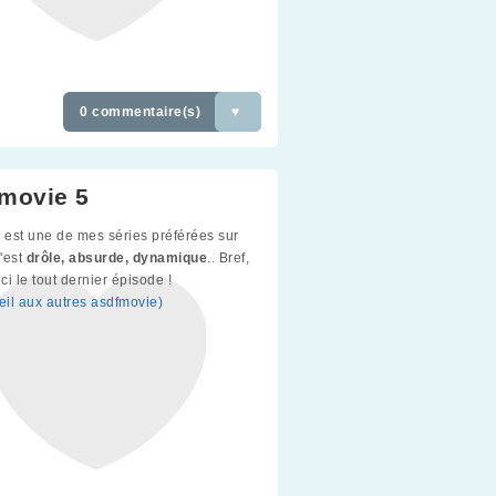
0 commentaire(s)
♥
movie 5
e
est une de mes séries préférées sur
'est
drôle, absurde, dynamique
.. Bref,
ici le tout dernier épisode !
oeil aux autres asdfmovie)