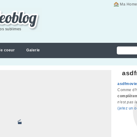
Ma Home
éos sublimes
de coeur
Galerie
asdf
asdfmovi
Comme d'h
complète
n'est pas l
(jetez un 