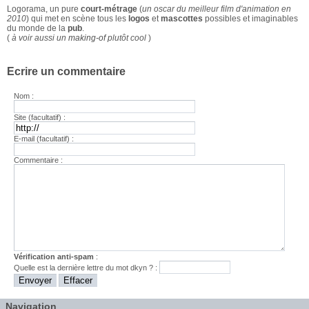
Logorama, un pure
court-métrage
(
un oscar du meilleur film d'animation en
2010
) qui met en scène tous les
logos
et
mascottes
possibles et imaginables
du monde de la
pub
.
(
à voir aussi un
making-of
plutôt cool
)
Ecrire un commentaire
Nom :
Site (facultatif) :
E-mail (facultatif) :
Commentaire :
Vérification anti-spam
:
Quelle est la
dernière
lettre du mot
dkyn
? :
Navigation