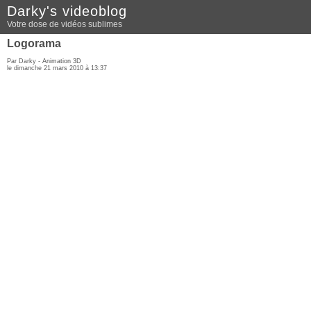
Darky's videoblog
Votre dose de vidéos sublimes
Logorama
Par Darky -
Animation 3D
le dimanche 21 mars 2010 à 13:37