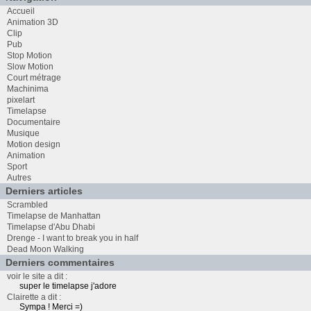
Accueil
Animation 3D
Clip
Pub
Stop Motion
Slow Motion
Court métrage
Machinima
pixelart
Timelapse
Documentaire
Musique
Motion design
Animation
Sport
Autres
Derniers articles
Scrambled
Timelapse de Manhattan
Timelapse d'Abu Dhabi
Drenge - I want to break you in half
Dead Moon Walking
Derniers commentaires
voir le site a dit :
super le timelapse j'adore
Clairette a dit :
Sympa ! Merci =)