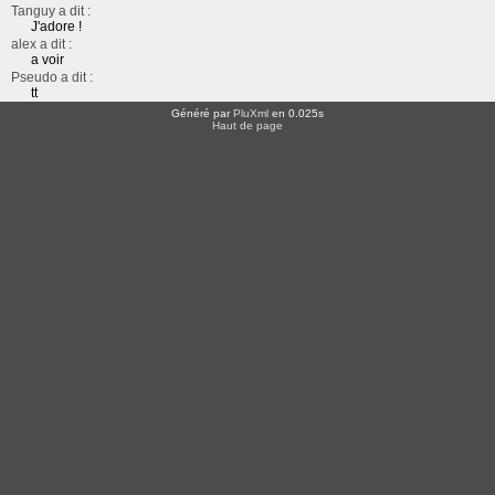
Tanguy a dit :
J'adore !
alex a dit :
a voir
Pseudo a dit :
tt
Généré par
PluXml
en 0.025s
Haut de page