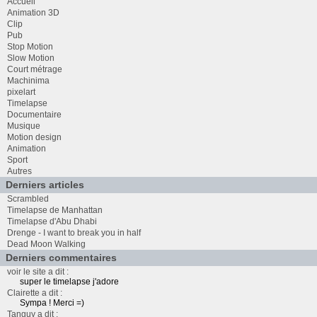
Accueil
Animation 3D
Clip
Pub
Stop Motion
Slow Motion
Court métrage
Machinima
pixelart
Timelapse
Documentaire
Musique
Motion design
Animation
Sport
Autres
Derniers articles
Scrambled
Timelapse de Manhattan
Timelapse d'Abu Dhabi
Drenge - I want to break you in half
Dead Moon Walking
Derniers commentaires
voir le site a dit :
super le timelapse j'adore
Clairette a dit :
Sympa ! Merci =)
Tanguy a dit :