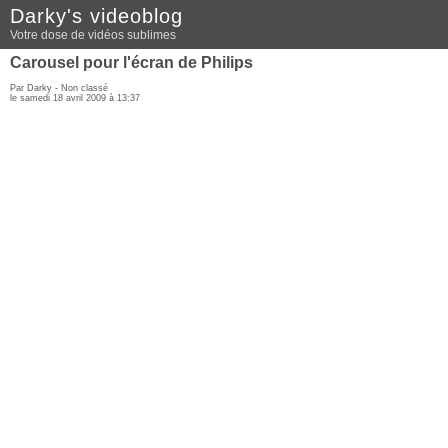
Darky's videoblog
Votre dose de vidéos sublimes
Carousel pour l'écran de Philips
Par Darky - Non classé
le samedi 18 avril 2009 à 13:37