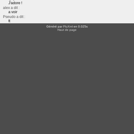
J'adore !
alex a dit :
a voir
Pseudo a dit :
tt
Généré par
PluXml
en 0.025s
Haut de page