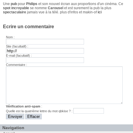
Une
pub
pour
Philips
et son nouvel écran aux proportions d'un cinéma. Ce
spot incroyable
se nomme
Carousel
et est surement la pub la plus
spectaculaire
jamais vue à la télé. plus d'infos et makin-of
ici
Ecrire un commentaire
Nom :
Site (facultatif) :
E-mail (facultatif) :
Commentaire :
Vérification anti-spam
:
Quelle est la
quatrième
lettre du mot
qbkise
? :
Navigation