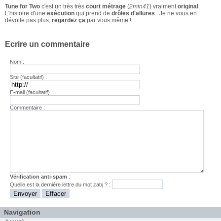
Tune for Two
c'est un très très
court métrage
(
2min41
) vraiment
original
.
L'histoire d'une
exécution
qui prend de
drôles d'allures
.. Je ne vous en
dévoile pas plus,
regardez ça
par vous même !
Ecrire un commentaire
Nom :
Site (facultatif) :
E-mail (facultatif) :
Commentaire :
Vérification anti-spam
:
Quelle est la
dernière
lettre du mot
zabj
? :
Navigation