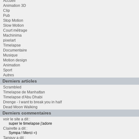
Accueil
Animation 3D
Clip
Pub
Stop Motion
Slow Motion
Court métrage
Machinima
pixelart
Timelapse
Documentaire
Musique
Motion design
Animation
Sport
Autres
Derniers articles
Scrambled
Timelapse de Manhattan
Timelapse d'Abu Dhabi
Drenge - I want to break you in half
Dead Moon Walking
Derniers commentaires
voir le site a dit :
super le timelapse j'adore
Clairette a dit :
Sympa ! Merci =)
Tanguy a dit :