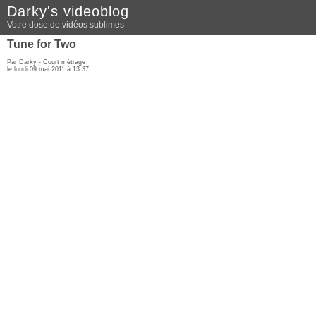
Darky's videoblog
Votre dose de vidéos sublimes
Tune for Two
Par Darky -
Court métrage
le lundi 09 mai 2011 à 13:37