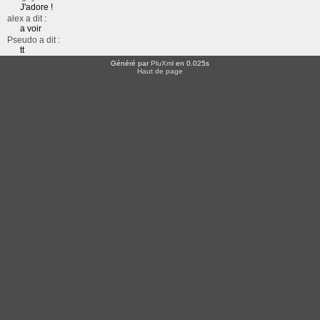
J'adore !
alex a dit :
a voir
Pseudo a dit :
tt
Généré par
PluXml
en 0.025s
Haut de page