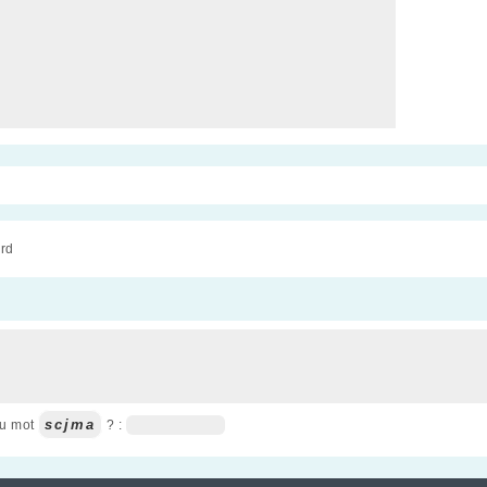
rd
scjma
du mot
? :