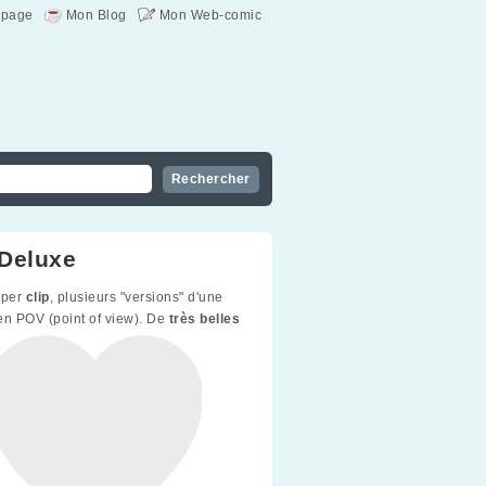
page
Mon Blog
Mon Web-comic
Deluxe
uper
clip
, plusieurs "versions" d'une
en POV (point of view). De
très belles