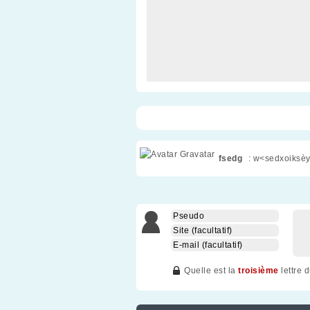
fsedg
: w<sedxoiksèy
Quelle est la
troisième
lettre 