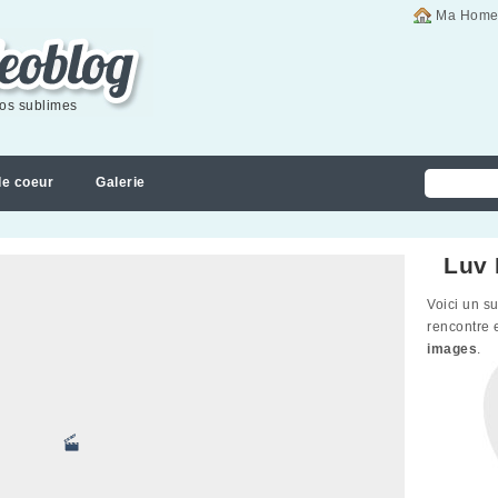
Ma Home
éos sublimes
de coeur
Galerie
Luv 
Voici un s
rencontre 
images
.