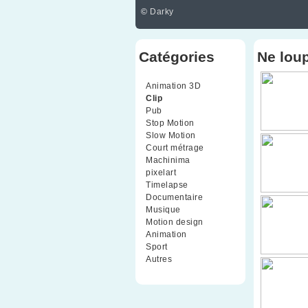
©
Darky
Catégories
Ne lou
Animation 3D
(99)
Clip
(70)
Pub
(42)
Stop Motion
(91)
Slow Motion
(26)
Court métrage
(135)
Machinima
(4)
pixelart
(10)
Timelapse
(51)
Documentaire
(79)
Musique
(9)
Motion design
(5)
Animation
(16)
Sport
(2)
Autres
(1)