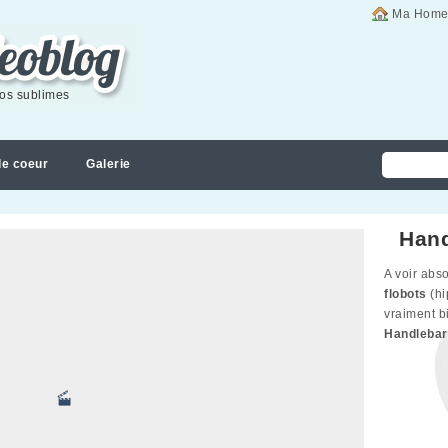
Ma Home
éos sublimes
de coeur
Galerie
Hand
A voir abs
flobots
(hi
vraiment b
Handlebar