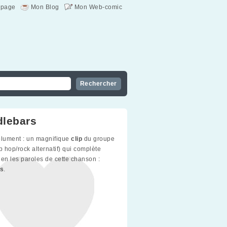
page
Mon Blog
Mon Web-comic
lebars
olument : un magnifique
clip
du groupe
p hop/rock alternatif) qui complète
ien les paroles de cette chanson :
s
.