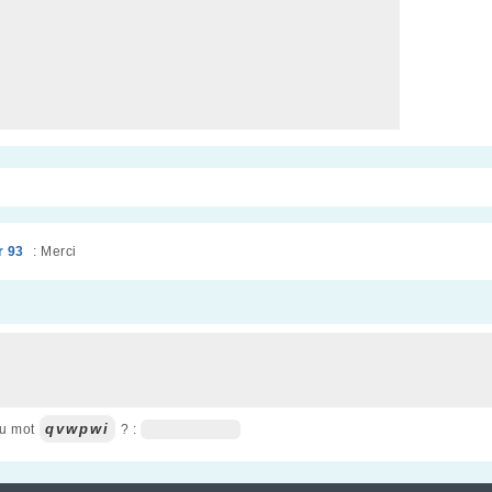
r 93
: Merci
qvwpwi
du mot
? :