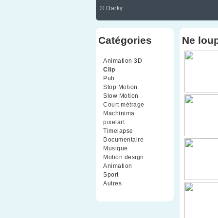
©
Darky
Catégories
Ne lou
Animation 3D
(99)
Clip
(70)
Pub
(42)
Stop Motion
(91)
Slow Motion
(26)
Court métrage
(135)
Machinima
(4)
pixelart
(10)
Timelapse
(51)
Documentaire
(79)
Musique
(9)
Motion design
(5)
Animation
(16)
Sport
(2)
Autres
(1)