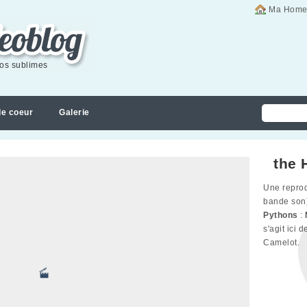
Ma Home
éos sublimes
de coeur
Galerie
the 
Une reprod
bande son
Pythons
:
s'agit ici 
Camelot.