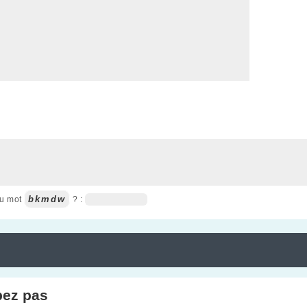
bkmdw
du mot
? :
pez pas