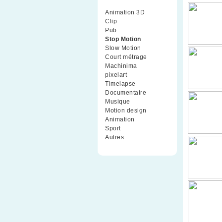
Animation 3D
(99)
Clip
(70)
Pub
(42)
Stop Motion
(91)
Slow Motion
(26)
Court métrage
(135)
Machinima
(4)
pixelart
(10)
Timelapse
(51)
Documentaire
(79)
Musique
(9)
Motion design
(5)
Animation
(16)
Sport
(2)
Autres
(1)