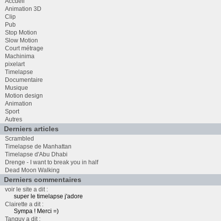
Accueil
Animation 3D
Clip
Pub
Stop Motion
Slow Motion
Court métrage
Machinima
pixelart
Timelapse
Documentaire
Musique
Motion design
Animation
Sport
Autres
Derniers articles
Scrambled
Timelapse de Manhattan
Timelapse d'Abu Dhabi
Drenge - I want to break you in half
Dead Moon Walking
Derniers commentaires
voir le site a dit :
super le timelapse j'adore
Clairette a dit :
Sympa ! Merci =)
Tanguy a dit :