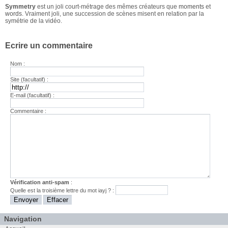
Symmetry
est un joli court-métrage des mêmes créateurs que
moments
et
words
. Vraiment joli, une succession de scènes misent en relation par la
symétrie de la vidéo.
Ecrire un commentaire
Nom :
Site (facultatif) :
E-mail (facultatif) :
Commentaire :
Vérification anti-spam
:
Quelle est la
troisième
lettre du mot
iayj
? :
Navigation