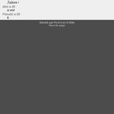
J'adore !
alex a dit :
a voir
Pseudo a dit :
tt
Généré par
PluXml
en 0.026s
Haut de page