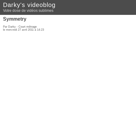
Darky's videoblog
Votre dose de vidéos sublimes
Symmetry
Par Darky -
Court métrage
le mercredi 27 avril 2011 à 14:23