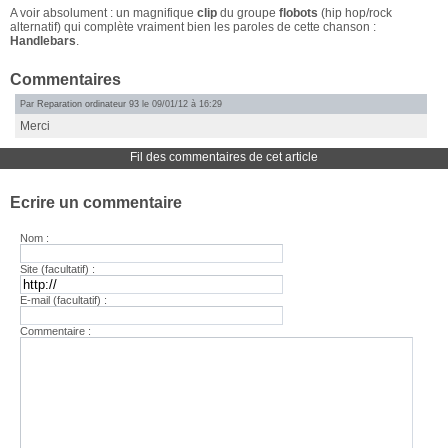
A voir absolument : un magnifique
clip
du groupe
flobots
(hip hop/rock
alternatif) qui complète vraiment bien les paroles de cette chanson :
Handlebars
.
Commentaires
Par
Reparation ordinateur 93
le 09/01/12 à 16:29
Merci
Fil des commentaires de cet article
Ecrire un commentaire
Nom :
Site (facultatif) :
E-mail (facultatif) :
Commentaire :