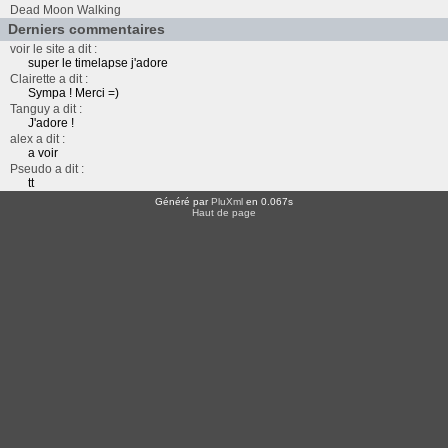
Dead Moon Walking
Derniers commentaires
voir le site a dit :
super le timelapse j'adore
Clairette a dit :
Sympa ! Merci =)
Tanguy a dit :
J'adore !
alex a dit :
a voir
Pseudo a dit :
tt
Généré par
PluXml
en 0.067s
Haut de page