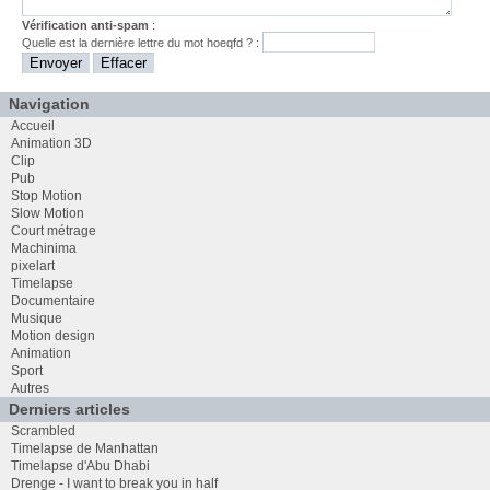
Vérification anti-spam
:
Quelle est la
dernière
lettre du mot
hoeqfd
? :
Navigation
Accueil
Animation 3D
Clip
Pub
Stop Motion
Slow Motion
Court métrage
Machinima
pixelart
Timelapse
Documentaire
Musique
Motion design
Animation
Sport
Autres
Derniers articles
Scrambled
Timelapse de Manhattan
Timelapse d'Abu Dhabi
Drenge - I want to break you in half