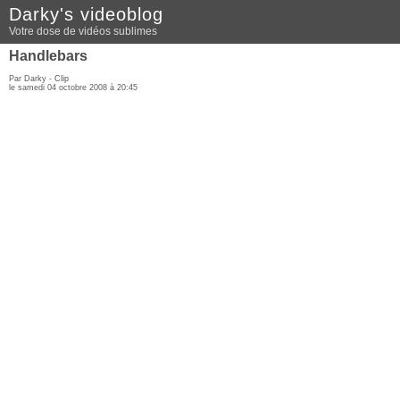
Darky's videoblog
Votre dose de vidéos sublimes
Handlebars
Par Darky -
Clip
le samedi 04 octobre 2008 à 20:45