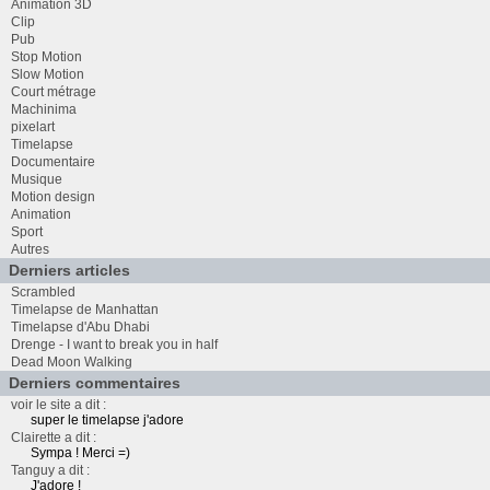
Animation 3D
Clip
Pub
Stop Motion
Slow Motion
Court métrage
Machinima
pixelart
Timelapse
Documentaire
Musique
Motion design
Animation
Sport
Autres
Derniers articles
Scrambled
Timelapse de Manhattan
Timelapse d'Abu Dhabi
Drenge - I want to break you in half
Dead Moon Walking
Derniers commentaires
voir le site a dit :
super le timelapse j'adore
Clairette a dit :
Sympa ! Merci =)
Tanguy a dit :
J'adore !