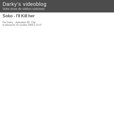
Darky's videoblog
Votre dose de vidéos sublimes
Soko - I'll Kill her
Par Darky -
Animation 3D
,
Clip
le dimanche 25 octobre 2009 à 13:37