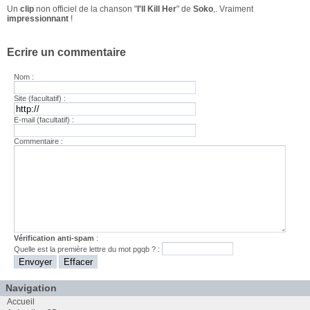
Un
clip
non officiel de la chanson "
I'll Kill Her
" de
Soko
,. Vraiment
impressionnant
!
Ecrire un commentaire
Nom :
Site (facultatif) :
E-mail (facultatif) :
Commentaire :
Vérification anti-spam
:
Quelle est la
première
lettre du mot
pgqb
? :
Navigation
Accueil