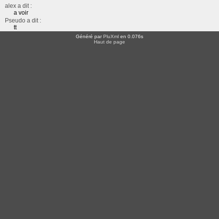
alex a dit :
a voir
Pseudo a dit :
tt
Généré par
PluXml
en 0.076s
Haut de page