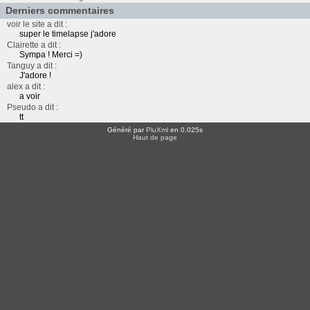
Derniers commentaires
voir le site a dit :
super le timelapse j'adore
Clairette a dit :
Sympa ! Merci =)
Tanguy a dit :
J'adore !
alex a dit :
a voir
Pseudo a dit :
tt
Généré par
PluXml
en 0.025s
Haut de page