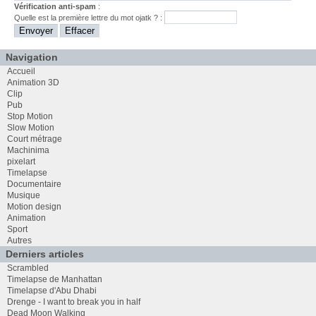
Vérification anti-spam
:
Quelle est la
première
lettre du mot
ojatk
? :
Navigation
Accueil
Animation 3D
Clip
Pub
Stop Motion
Slow Motion
Court métrage
Machinima
pixelart
Timelapse
Documentaire
Musique
Motion design
Animation
Sport
Autres
Derniers articles
Scrambled
Timelapse de Manhattan
Timelapse d'Abu Dhabi
Drenge - I want to break you in half
Dead Moon Walking