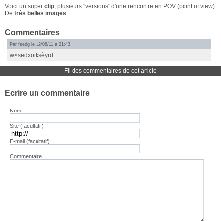
Voici un super
clip
, plusieurs "versions" d'une rencontre en POV (point of view).
De
très belles images
.
Commentaires
Par fsedg le 12/08/11 à 21:43
w<sedxoiksèyrd
Fil des commentaires de cet article
Ecrire un commentaire
Nom :
Site (facultatif) :
E-mail (facultatif) :
Commentaire :