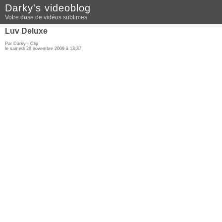
Darky's videoblog
Votre dose de vidéos sublimes
Luv Deluxe
Par Darky -
Clip
le samedi 28 novembre 2009 à 13:37