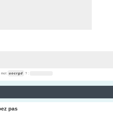
uocrgd
u mot
? :
pez pas