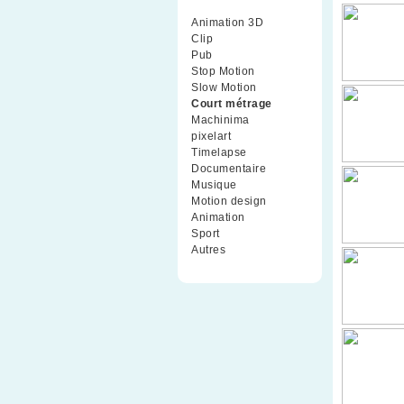
Animation 3D
(99)
Clip
(70)
Pub
(42)
Stop Motion
(91)
Slow Motion
(26)
Court métrage
(135)
Machinima
(4)
pixelart
(10)
Timelapse
(51)
Documentaire
(79)
Musique
(9)
Motion design
(5)
Animation
(16)
Sport
(2)
Autres
(1)