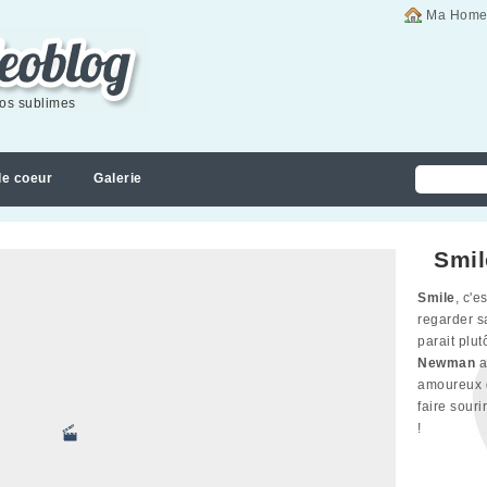
Ma Home
éos sublimes
de coeur
Galerie
Smil
Smile
, c'e
regarder sa
parait plu
Newman
a
amoureux d
faire souri
!