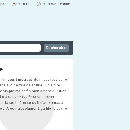
page
Mon Blog
Mon Web-comic
e
st un
court métrage
défi : essayez de le
ns avoir envie de sourie. L'histoire
tôt simple mais très bien amenée :
Hugh
ka
monsieur bonheur
va tomber
e la seule femme qu'il n'arrive pas à
re...
A voir absolument
, ça file la pêche