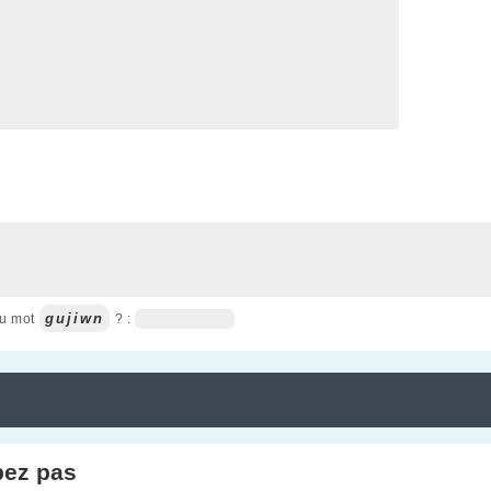
gujiwn
du mot
? :
pez pas