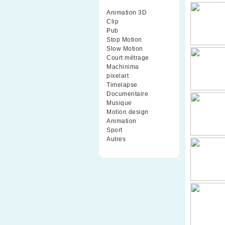
Animation 3D
(99)
Clip
(70)
Pub
(42)
Stop Motion
(91)
Slow Motion
(26)
Court métrage
(135)
Machinima
(4)
pixelart
(10)
Timelapse
(51)
Documentaire
(79)
Musique
(9)
Motion design
(5)
Animation
(16)
Sport
(2)
Autres
(1)