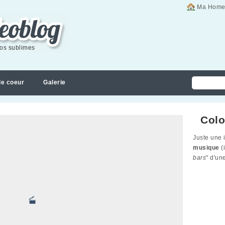
Ma Home
éos sublimes
de coeur
Galerie
Colo
Juste une i
musique
(
bars
" d'un