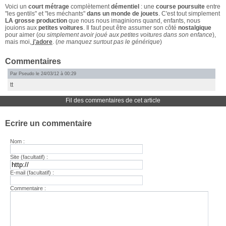
Voici un
court métrage
complètement
démentiel
: une
course poursuite
entre
"les gentils" et "les méchants"
dans un monde de jouets
. C'est tout simplement
LA grosse production
que nous nous imaginions quand, enfants, nous
jouions aux
petites voitures
. Il faut peut être assumer son côté
nostalgique
pour aimer (
ou simplement avoir joué aux petites voitures dans son enfance
),
mais moi,
j'adore
. (
ne manquez surtout pas le générique
)
Commentaires
Par Pseudo le 24/03/12 à 00:29
tt
Fil des commentaires de cet article
Ecrire un commentaire
Nom :
Site (facultatif) :
E-mail (facultatif) :
Commentaire :