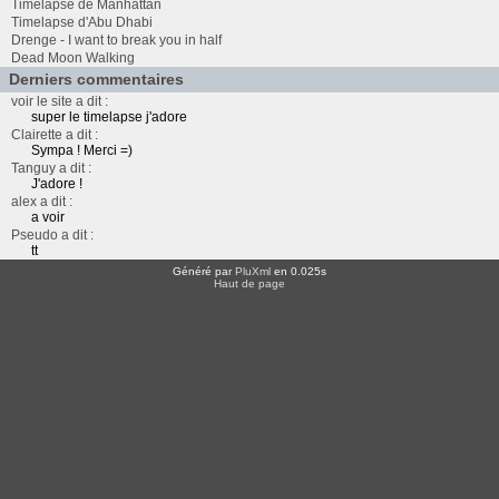
Timelapse de Manhattan
Timelapse d'Abu Dhabi
Drenge - I want to break you in half
Dead Moon Walking
Derniers commentaires
voir le site a dit :
super le timelapse j'adore
Clairette a dit :
Sympa ! Merci =)
Tanguy a dit :
J'adore !
alex a dit :
a voir
Pseudo a dit :
tt
Généré par
PluXml
en 0.025s
Haut de page