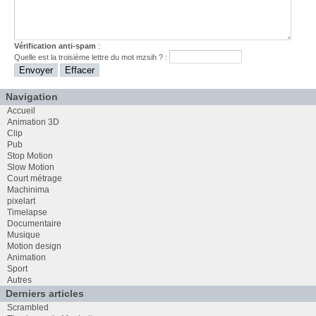
Vérification anti-spam
:
Quelle est la
troisième
lettre du mot
mzsih
? :
Navigation
Accueil
Animation 3D
Clip
Pub
Stop Motion
Slow Motion
Court métrage
Machinima
pixelart
Timelapse
Documentaire
Musique
Motion design
Animation
Sport
Autres
Derniers articles
Scrambled