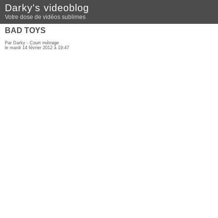
Darky's videoblog
Votre dose de vidéos sublimes
BAD TOYS
Par Darky -
Court métrage
le mardi 14 février 2012 à 19:47