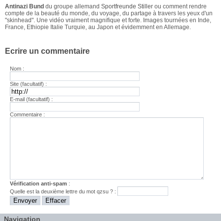
Antinazi Bund
du groupe allemand
Sportfreunde Stiller
ou comment rendre
compte de la beauté du monde, du voyage, du partage à travers les yeux d'un
"skinhead". Une vidéo vraiment magnifique et forte. Images tournées en Inde,
France, Ethiopie Italie Turquie, au Japon et évidemment en Allemage.
Ecrire un commentaire
Nom :
Site (facultatif) :
E-mail (facultatif) :
Commentaire :
Vérification anti-spam
:
Quelle est la
deuxième
lettre du mot
qzsu
? :
Navigation