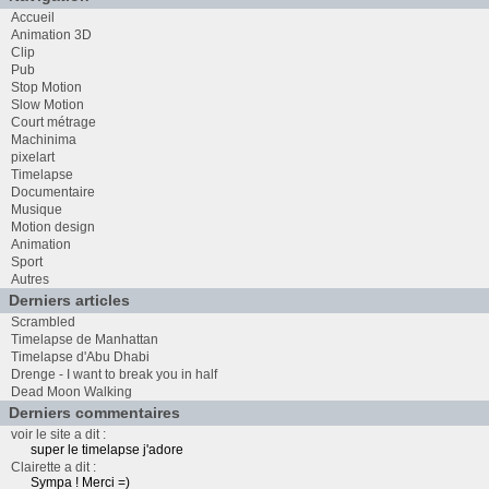
Accueil
Animation 3D
Clip
Pub
Stop Motion
Slow Motion
Court métrage
Machinima
pixelart
Timelapse
Documentaire
Musique
Motion design
Animation
Sport
Autres
Derniers articles
Scrambled
Timelapse de Manhattan
Timelapse d'Abu Dhabi
Drenge - I want to break you in half
Dead Moon Walking
Derniers commentaires
voir le site a dit :
super le timelapse j'adore
Clairette a dit :
Sympa ! Merci =)