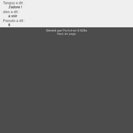
Tanguy a dit :
J'adore !
alex a dit :
a voir
Pseudo a dit :
tt
Généré par
PluXml
en 0.026s
Haut de page