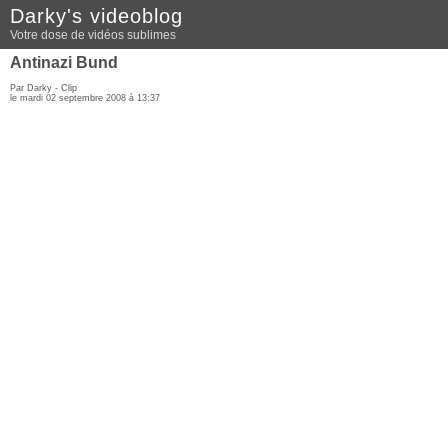
Darky's videoblog
Votre dose de vidéos sublimes
Antinazi Bund
Par Darky -
Clip
le mardi 02 septembre 2008 à 13:37