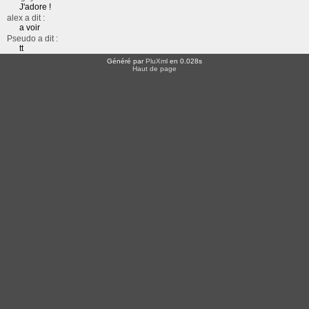
J'adore !
alex a dit :
a voir
Pseudo a dit :
tt
Généré par
PluXml
en 0.028s
Haut de page