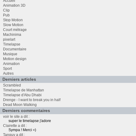
Accueil
Animation 3D
Clip
Pub
Stop Motion
Slow Motion
Court métrage
Machinima
pixelart
Timelapse
Documentaire
Musique
Motion design
Animation
Sport
Autres
Derniers articles
Scrambled
Timelapse de Manhattan
Timelapse d'Abu Dhabi
Drenge - I want to break you in half
Dead Moon Walking
Derniers commentaires
voir le site a dit :
super le timelapse j'adore
Clairette a dit :
Sympa ! Merci =)
Tanguy a dit :