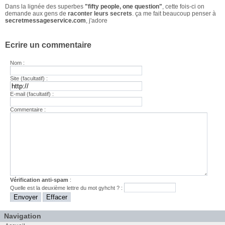
Dans la lignée des superbes
"fifty people, one question"
, cette fois-ci on
demande aux gens de
raconter leurs secrets
. ça me fait beaucoup penser à
secretmessageservice.com
, j'adore
Ecrire un commentaire
Nom :
Site (facultatif) :
E-mail (facultatif) :
Commentaire :
Vérification anti-spam
:
Quelle est la
deuxième
lettre du mot
gyhcht
? :
Navigation