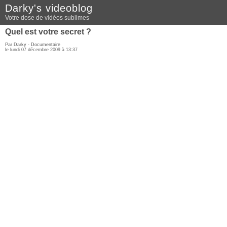
Darky's videoblog
Votre dose de vidéos sublimes
Quel est votre secret ?
Par Darky -
Documentaire
le lundi 07 décembre 2009 à 13:37