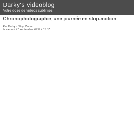
Darky's videoblog
Votre dose de vidéos sublimes
Chronophotographie, une journée en stop-motion
Par Darky -
Stop Motion
le samedi 27 septembre 2008 à 13:37