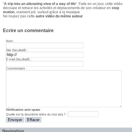
"
A trip into an alienating view of a way of life
". Faite en un jour, cette vidéo
découpe et retrace les activités et déplacements de son créateur en
stop
motion
, vraiment joli, surtout grâce à la
musique
.
Ne loupez pas cette
autre vidéo du même auteur
Ecrire un commentaire
Nom :
Site (facultatif) :
E-mail (facultatif) :
Commentaire :
Vérification anti-spam
:
Quelle est la
deuxième
lettre du mot
atnj
? :
Navigation