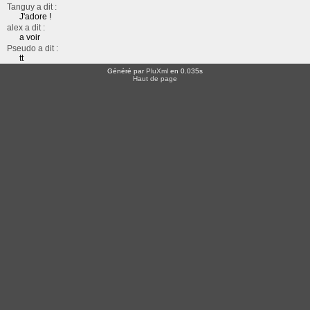
Tanguy a dit :
J'adore !
alex a dit :
a voir
Pseudo a dit :
tt
Généré par
PluXml
en 0.035s
Haut de page