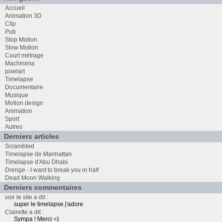
Accueil
Animation 3D
Clip
Pub
Stop Motion
Slow Motion
Court métrage
Machinima
pixelart
Timelapse
Documentaire
Musique
Motion design
Animation
Sport
Autres
Derniers articles
Scrambled
Timelapse de Manhattan
Timelapse d'Abu Dhabi
Drenge - I want to break you in half
Dead Moon Walking
Derniers commentaires
voir le site a dit :
super le timelapse j'adore
Clairette a dit :
Sympa ! Merci =)