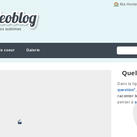
Ma Home
éos sublimes
de coeur
Galerie
Quel
Dans la li
question"
raconter l
penser à
s