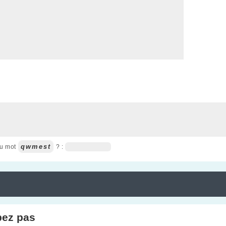
qwmest
du mot
? :
pez pas