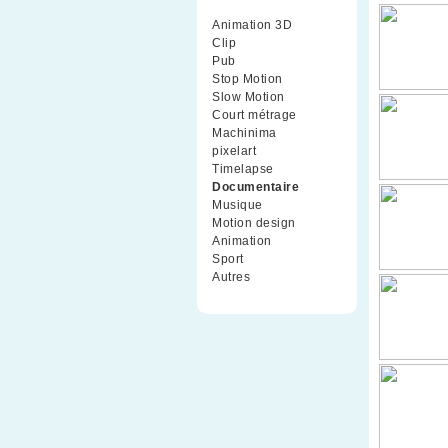
Animation 3D
(99)
Clip
(70)
Pub
(42)
Stop Motion
(91)
Slow Motion
(26)
Court métrage
(135)
Machinima
(4)
pixelart
(10)
Timelapse
(51)
Documentaire
(79)
Musique
(9)
Motion design
(5)
Animation
(16)
Sport
(2)
Autres
(1)