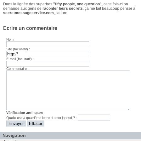
Dans la lignée des superbes
"fifty people, one question"
, cette fois-ci on
demande aux gens de
raconter leurs secrets
. ça me fait beaucoup penser à
secretmessageservice.com
, j'adore
Ecrire un commentaire
Nom :
Site (facultatif) :
E-mail (facultatif) :
Commentaire :
Vérification anti-spam
:
Quelle est la
quatrième
lettre du mot
jbpesd
? :
Navigation