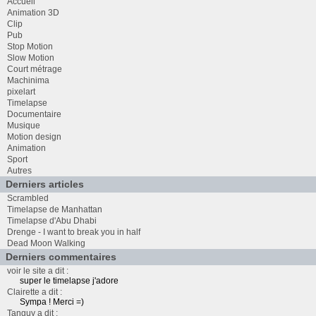
Accueil
Animation 3D
Clip
Pub
Stop Motion
Slow Motion
Court métrage
Machinima
pixelart
Timelapse
Documentaire
Musique
Motion design
Animation
Sport
Autres
Derniers articles
Scrambled
Timelapse de Manhattan
Timelapse d'Abu Dhabi
Drenge - I want to break you in half
Dead Moon Walking
Derniers commentaires
voir le site a dit :
super le timelapse j'adore
Clairette a dit :
Sympa ! Merci =)
Tanguy a dit :