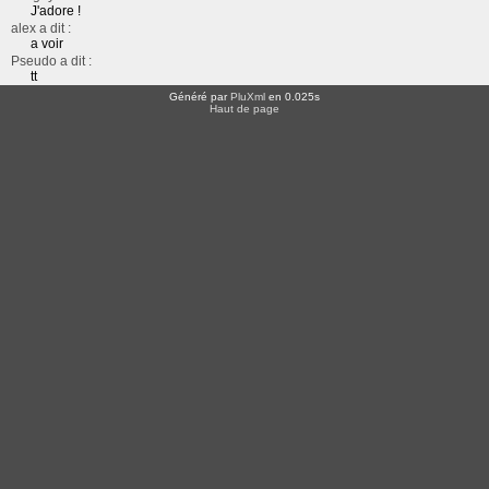
J'adore !
alex a dit :
a voir
Pseudo a dit :
tt
Généré par
PluXml
en 0.025s
Haut de page