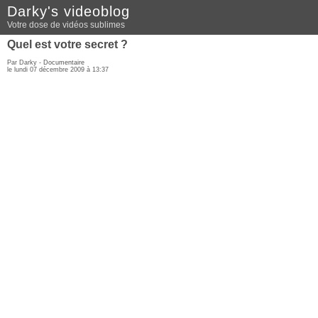
Darky's videoblog
Votre dose de vidéos sublimes
Quel est votre secret ?
Par Darky -
Documentaire
le lundi 07 décembre 2009 à 13:37