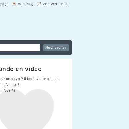
page
Mon Blog
Mon Web-comic
lande en vidéo
our un
pays
? Il faut avouer que ça
 d'y aller !
in love !
)