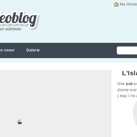
Ma Home
éos sublimes
de coeur
Galerie
L'Is
Une
pub
p
donne envie
(
Hey ! I'm 