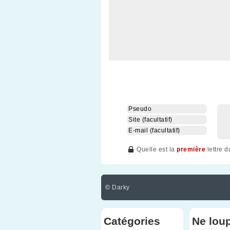
Quelle est la
première
lettre 
©
Darky
Catégories
Ne lou