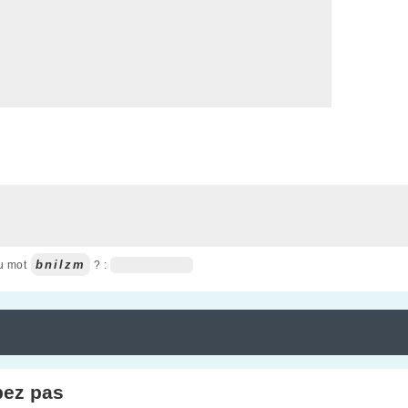
bnilzm
du mot
? :
pez pas