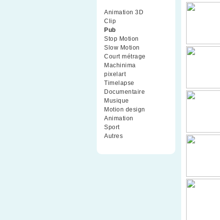
Animation 3D
(99)
Clip
(70)
Pub
(42)
Stop Motion
(91)
Slow Motion
(26)
Court métrage
(135)
Machinima
(4)
pixelart
(10)
Timelapse
(51)
Documentaire
(79)
Musique
(9)
Motion design
(5)
Animation
(16)
Sport
(2)
Autres
(1)