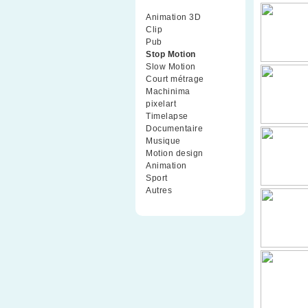
Animation 3D
(99)
Clip
(70)
Pub
(42)
Stop Motion
(91)
Slow Motion
(26)
Court métrage
(135)
Machinima
(4)
pixelart
(10)
Timelapse
(51)
Documentaire
(79)
Musique
(9)
Motion design
(5)
Animation
(16)
Sport
(2)
Autres
(1)