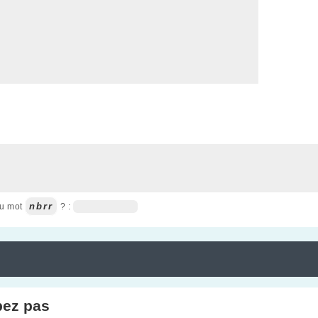
nbrr
du mot
? :
pez pas