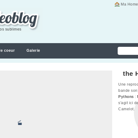
Ma Home
éos sublimes
de coeur
Galerie
the 
Une reprod
bande son
Pythons
:
s'agit ici 
Camelot.