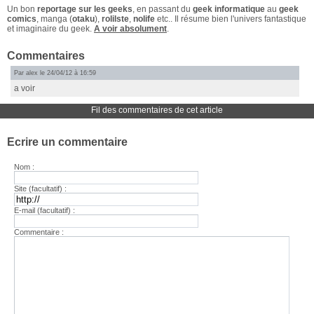
Un bon
reportage sur les geeks
, en passant du
geek informatique
au
geek
comics
, manga (
otaku
),
rolilste
,
nolife
etc.. Il résume bien l'univers fantastique
et imaginaire du geek.
A voir absolument
.
Commentaires
Par alex le 24/04/12 à 16:59
a voir
Fil des commentaires de cet article
Ecrire un commentaire
Nom :
Site (facultatif) :
E-mail (facultatif) :
Commentaire :