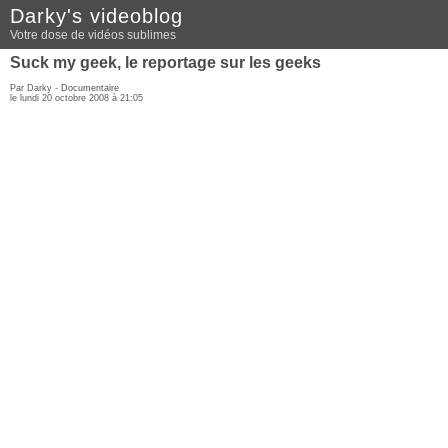
Darky's videoblog
Votre dose de vidéos sublimes
Suck my geek, le reportage sur les geeks
Par Darky -
Documentaire
le lundi 20 octobre 2008 à 21:05