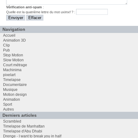
Vérification anti-spam
:
Quelle est la
quatrième
lettre du mot
uximxf
? :
Navigation
Accueil
Animation 3D
Clip
Pub
Stop Motion
Slow Motion
Court métrage
Machinima
pixelart
Timelapse
Documentaire
Musique
Motion design
Animation
Sport
Autres
Derniers articles
Scrambled
Timelapse de Manhattan
Timelapse d'Abu Dhabi
Drenge - I want to break you in half