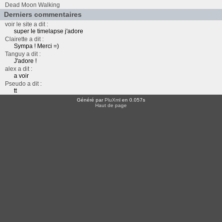
Dead Moon Walking
Derniers commentaires
voir le site a dit :
super le timelapse j'adore
Clairette a dit :
Sympa ! Merci =)
Tanguy a dit :
J'adore !
alex a dit :
a voir
Pseudo a dit :
tt
Généré par
PluXml
en 0.057s
Haut de page