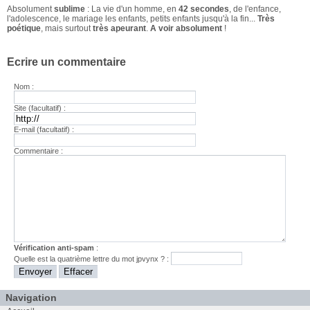
Absolument
sublime
: La vie d'un homme, en
42 secondes
, de l'enfance,
l'adolescence, le mariage les enfants, petits enfants jusqu'à la fin...
Très
poétique
, mais surtout
très apeurant
.
A voir absolument
!
Ecrire un commentaire
Nom :
Site (facultatif) :
E-mail (facultatif) :
Commentaire :
Vérification anti-spam
:
Quelle est la
quatrième
lettre du mot
jpvynx
? :
Navigation