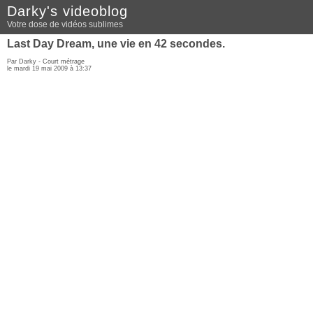
Darky's videoblog
Votre dose de vidéos sublimes
Last Day Dream, une vie en 42 secondes.
Par Darky -
Court métrage
le mardi 19 mai 2009 à 13:37