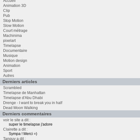
Accueil
Animation 3D
Clip
Pub
Stop Motion
Slow Motion
Court métrage
Machinima
pixelart
Timelapse
Documentaire
Musique
Motion design
Animation
Sport
Autres
Derniers articles
Scrambled
Timelapse de Manhattan
Timelapse d'Abu Dhabi
Drenge - I want to break you in half
Dead Moon Walking
Derniers commentaires
voir le site a dit :
super le timelapse j'adore
Clairette a dit :
Sympa ! Merci =)
Tanguy a dit :