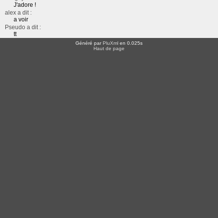
J'adore !
alex a dit :
a voir
Pseudo a dit :
tt
Généré par
PluXml
en 0.025s
Haut de page