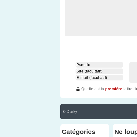
Quelle est la
première
lettre 
©
Darky
Catégories
Ne lou