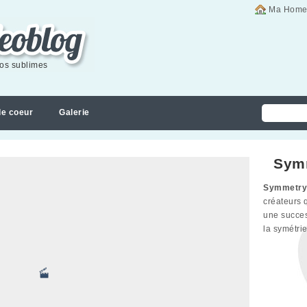
Ma Home
éos sublimes
de coeur
Galerie
Sym
Symmetry
créateurs
une succes
la symétrie