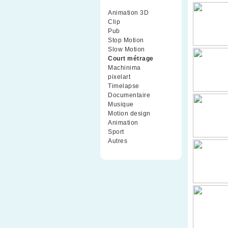
Animation 3D
(99)
Clip
(70)
Pub
(42)
Stop Motion
(91)
Slow Motion
(26)
Court métrage
(135)
Machinima
(4)
pixelart
(10)
Timelapse
(51)
Documentaire
(79)
Musique
(9)
Motion design
(5)
Animation
(16)
Sport
(2)
Autres
(1)