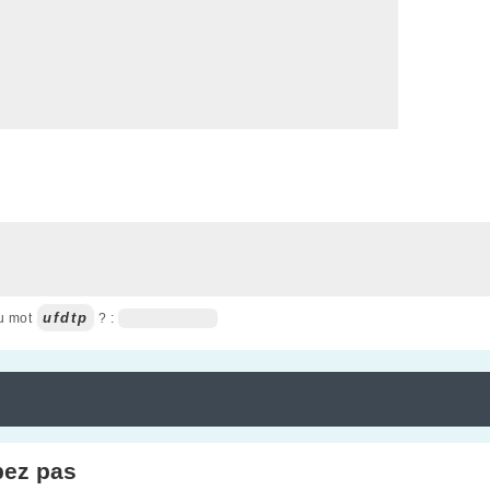
ufdtp
du mot
? :
pez pas