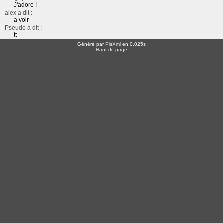
J'adore !
alex a dit :
a voir
Pseudo a dit :
tt
Généré par
PluXml
en 0.025s
Haut de page