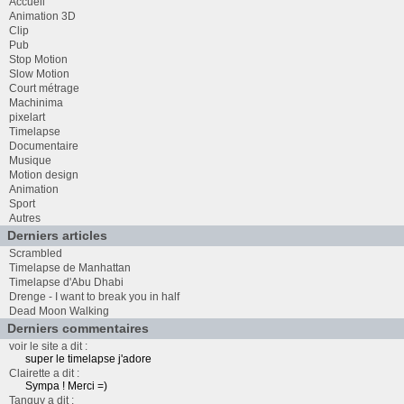
Accueil
Animation 3D
Clip
Pub
Stop Motion
Slow Motion
Court métrage
Machinima
pixelart
Timelapse
Documentaire
Musique
Motion design
Animation
Sport
Autres
Derniers articles
Scrambled
Timelapse de Manhattan
Timelapse d'Abu Dhabi
Drenge - I want to break you in half
Dead Moon Walking
Derniers commentaires
voir le site a dit :
super le timelapse j'adore
Clairette a dit :
Sympa ! Merci =)
Tanguy a dit :