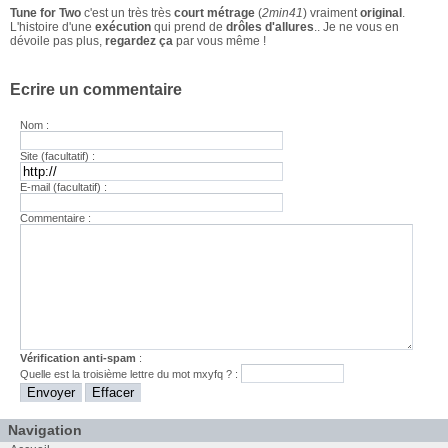
Tune for Two
c'est un très très
court métrage
(
2min41
) vraiment
original
.
L'histoire d'une
exécution
qui prend de
drôles d'allures
.. Je ne vous en
dévoile pas plus,
regardez ça
par vous même !
Ecrire un commentaire
Nom :
Site (facultatif) :
E-mail (facultatif) :
Commentaire :
Vérification anti-spam
:
Quelle est la
troisième
lettre du mot
mxyfq
? :
Navigation