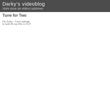
Darky's videoblog
Votre dose de vidéos sublimes
Tune for Two
Par Darky -
Court métrage
le lundi 09 mai 2011 à 13:37