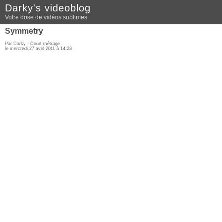
Darky's videoblog
Votre dose de vidéos sublimes
Symmetry
Par Darky -
Court métrage
le mercredi 27 avril 2011 à 14:23