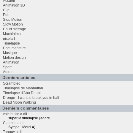
Accueil
Animation 3D
Clip
Pub
Stop Motion
Slow Motion
Court métrage
Machinima
pixelart
Timelapse
Documentaire
Musique
Motion design
Animation
Sport
Autres
Derniers articles
Scrambled
Timelapse de Manhattan
Timelapse d'Abu Dhabi
Drenge - I want to break you in half
Dead Moon Walking
Derniers commentaires
voir le site a dit :
super le timelapse j'adore
Clairette a dit :
Sympa ! Merci =)
Tanguy a dit :