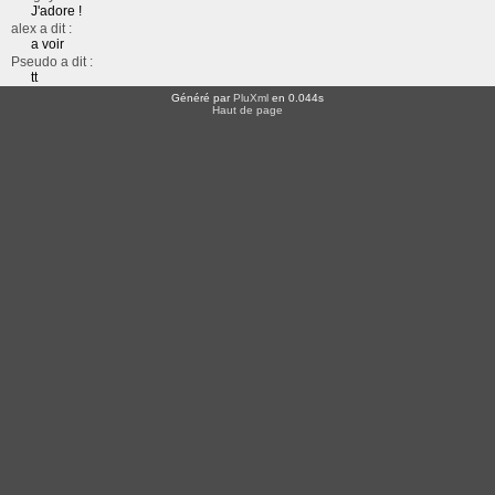
J'adore !
alex a dit :
a voir
Pseudo a dit :
tt
Généré par
PluXml
en 0.044s
Haut de page