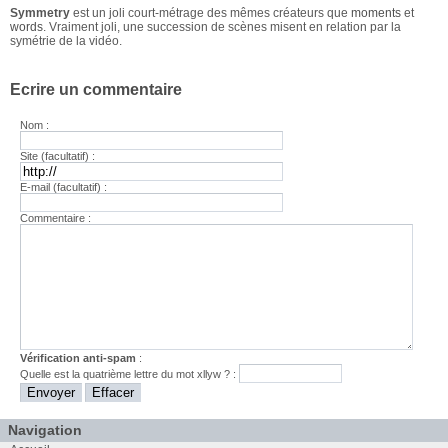
Symmetry
est un joli court-métrage des mêmes créateurs que
moments
et
words
. Vraiment joli, une succession de scènes misent en relation par la
symétrie de la vidéo.
Ecrire un commentaire
Nom :
Site (facultatif) :
E-mail (facultatif) :
Commentaire :
Vérification anti-spam
:
Quelle est la
quatrième
lettre du mot
xllyw
? :
Navigation