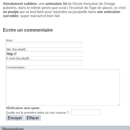
Absolument sublime
, une
animation 3d
de l'école française de l'image
gobelins, dans le même genre que scrat ( l'écureuil de l'age de glace), ici c'est
un poulpe
qui va tout faire pour rejoindre sa poulpette dans
une animation
survoltée
. super marrant et bien fait.
Ecrire un commentaire
Nom :
Site (facultatif) :
E-mail (facultatif) :
Commentaire :
Vérification anti-spam
:
Quelle est la
première
lettre du mot
vumxw
? :
Navigation