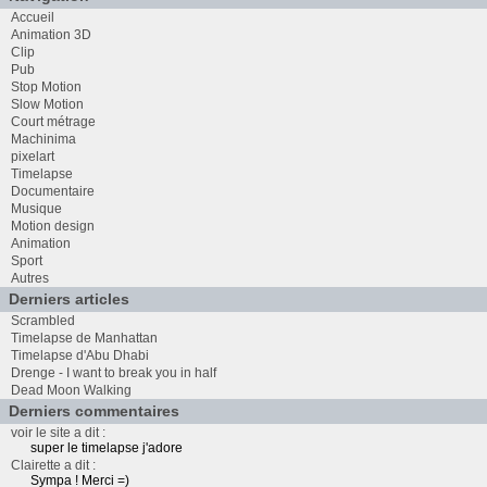
Accueil
Animation 3D
Clip
Pub
Stop Motion
Slow Motion
Court métrage
Machinima
pixelart
Timelapse
Documentaire
Musique
Motion design
Animation
Sport
Autres
Derniers articles
Scrambled
Timelapse de Manhattan
Timelapse d'Abu Dhabi
Drenge - I want to break you in half
Dead Moon Walking
Derniers commentaires
voir le site a dit :
super le timelapse j'adore
Clairette a dit :
Sympa ! Merci =)