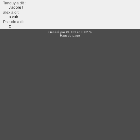
Tanguy a dit :
J'adore !
alex a dit :
a voir
Pseudo a dit :
tt
Généré par
PluXml
en 0.027s
Haut de page