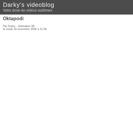
Darky's videoblog
Votre dose de vidéos sublimes
Oktapodi
Par Darky -
Animation 3D
le mardi 18 novembre 2008 à 21:56