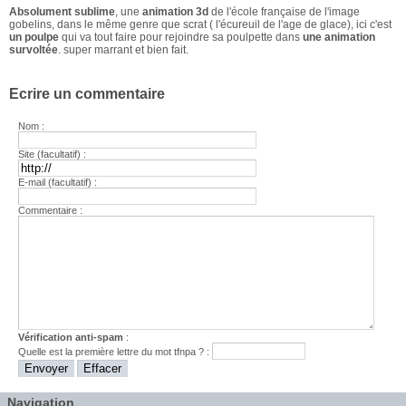
Absolument sublime
, une
animation 3d
de l'école française de l'image
gobelins, dans le même genre que scrat ( l'écureuil de l'age de glace), ici c'est
un poulpe
qui va tout faire pour rejoindre sa poulpette dans
une animation
survoltée
. super marrant et bien fait.
Ecrire un commentaire
Nom :
Site (facultatif) :
E-mail (facultatif) :
Commentaire :
Vérification anti-spam
:
Quelle est la
première
lettre du mot
tfnpa
? :
Navigation