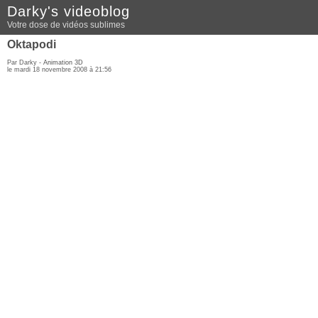
Darky's videoblog
Votre dose de vidéos sublimes
Oktapodi
Par Darky -
Animation 3D
le mardi 18 novembre 2008 à 21:56