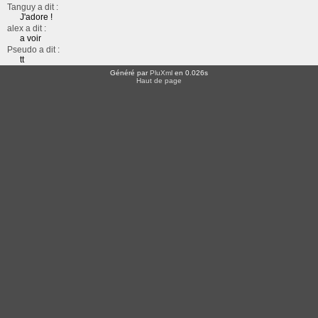
Tanguy a dit :
J'adore !
alex a dit :
a voir
Pseudo a dit :
tt
Généré par
PluXml
en 0.026s
Haut de page