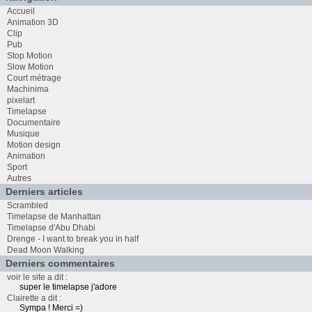
Accueil
Animation 3D
Clip
Pub
Stop Motion
Slow Motion
Court métrage
Machinima
pixelart
Timelapse
Documentaire
Musique
Motion design
Animation
Sport
Autres
Derniers articles
Scrambled
Timelapse de Manhattan
Timelapse d'Abu Dhabi
Drenge - I want to break you in half
Dead Moon Walking
Derniers commentaires
voir le site a dit :
super le timelapse j'adore
Clairette a dit :
Sympa ! Merci =)