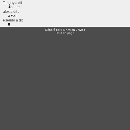
Tanguy a dit :
J'adore !
alex a dit :
a voir
Pseudo a dit :
tt
Généré par
PluXml
en 0.025s
Haut de page