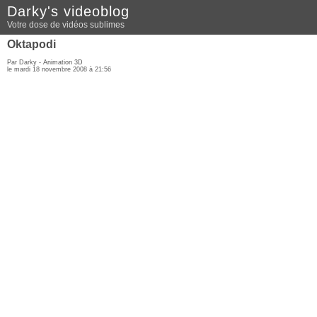
Darky's videoblog
Votre dose de vidéos sublimes
Oktapodi
Par Darky -
Animation 3D
le mardi 18 novembre 2008 à 21:56