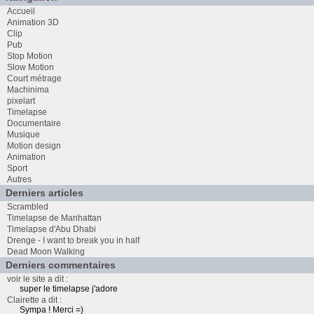
Accueil
Animation 3D
Clip
Pub
Stop Motion
Slow Motion
Court métrage
Machinima
pixelart
Timelapse
Documentaire
Musique
Motion design
Animation
Sport
Autres
Derniers articles
Scrambled
Timelapse de Manhattan
Timelapse d'Abu Dhabi
Drenge - I want to break you in half
Dead Moon Walking
Derniers commentaires
voir le site a dit :
super le timelapse j'adore
Clairette a dit :
Sympa ! Merci =)