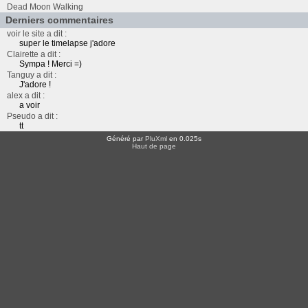
Dead Moon Walking
Derniers commentaires
voir le site a dit :
super le timelapse j'adore
Clairette a dit :
Sympa ! Merci =)
Tanguy a dit :
J'adore !
alex a dit :
a voir
Pseudo a dit :
tt
Généré par
PluXml
en 0.025s
Haut de page