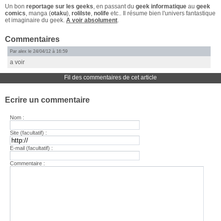
Un bon
reportage sur les geeks
, en passant du
geek informatique
au
geek
comics
, manga (
otaku
),
rolilste
,
nolife
etc.. Il résume bien l'univers fantastique
et imaginaire du geek.
A voir absolument
.
Commentaires
Par alex le 24/04/12 à 16:59
a voir
Fil des commentaires de cet article
Ecrire un commentaire
Nom :
Site (facultatif) :
E-mail (facultatif) :
Commentaire :