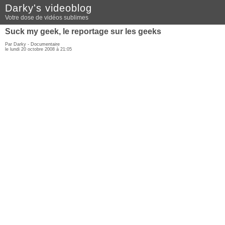
Darky's videoblog
Votre dose de vidéos sublimes
Suck my geek, le reportage sur les geeks
Par Darky -
Documentaire
le lundi 20 octobre 2008 à 21:05