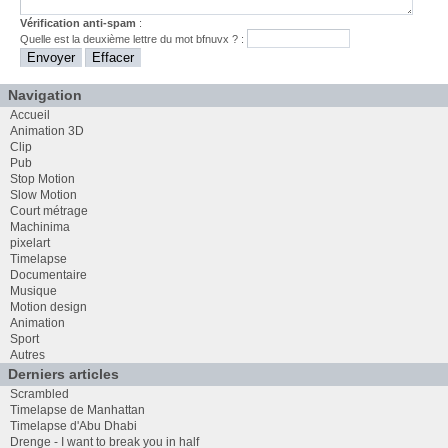
Vérification anti-spam
:
Quelle est la
deuxième
lettre du mot
bfnuvx
? :
Navigation
Accueil
Animation 3D
Clip
Pub
Stop Motion
Slow Motion
Court métrage
Machinima
pixelart
Timelapse
Documentaire
Musique
Motion design
Animation
Sport
Autres
Derniers articles
Scrambled
Timelapse de Manhattan
Timelapse d'Abu Dhabi
Drenge - I want to break you in half