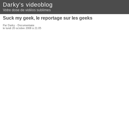
Darky's videoblog
Votre dose de vidéos sublimes
Suck my geek, le reportage sur les geeks
Par Darky -
Documentaire
le lundi 20 octobre 2008 à 21:05