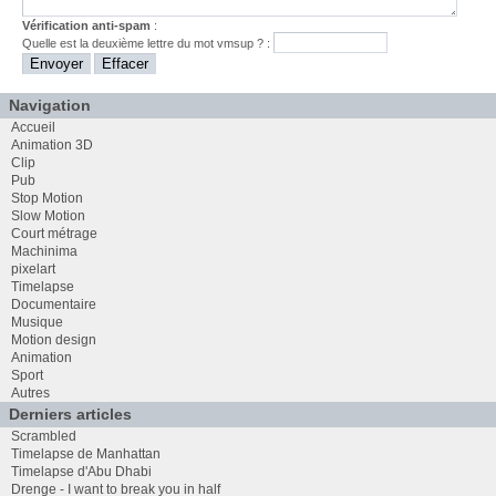
Vérification anti-spam
:
Quelle est la
deuxième
lettre du mot
vmsup
? :
Navigation
Accueil
Animation 3D
Clip
Pub
Stop Motion
Slow Motion
Court métrage
Machinima
pixelart
Timelapse
Documentaire
Musique
Motion design
Animation
Sport
Autres
Derniers articles
Scrambled
Timelapse de Manhattan
Timelapse d'Abu Dhabi
Drenge - I want to break you in half