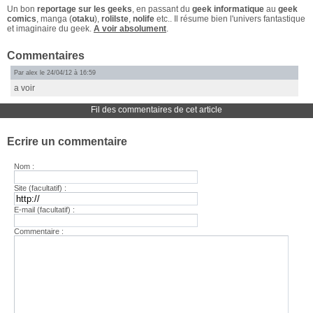
Un bon
reportage sur les geeks
, en passant du
geek informatique
au
geek
comics
, manga (
otaku
),
rolilste
,
nolife
etc.. Il résume bien l'univers fantastique
et imaginaire du geek.
A voir absolument
.
Commentaires
Par alex le 24/04/12 à 16:59
a voir
Fil des commentaires de cet article
Ecrire un commentaire
Nom :
Site (facultatif) :
E-mail (facultatif) :
Commentaire :