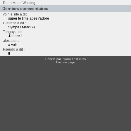
Dead Moon Walking
Derniers commentaires
voir le site a dit :
super le timelapse j'adore
Clairette a dit :
Sympa ! Merci =)
Tanguy a dit :
J'adore !
alex a dit :
a voir
Pseudo a dit :
tt
Généré par
PluXml
en 0.025s
Haut de page