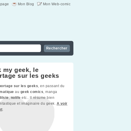
page
Mon Blog
Mon Web-comic
 my geek, le
rtage sur les geeks
portage sur les geeks
, en passant du
rmatique
au
geek comics
, manga
lilste
,
nolife
etc.. Il résume bien
fantastique et imaginaire du geek.
A voir
nt
.