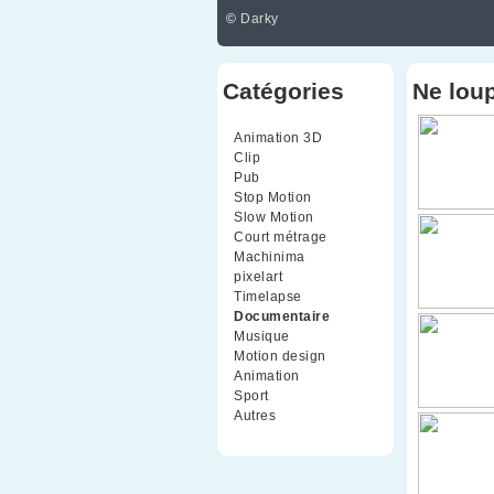
©
Darky
Catégories
Ne lou
Animation 3D
(99)
Clip
(70)
Pub
(42)
Stop Motion
(91)
Slow Motion
(26)
Court métrage
(135)
Machinima
(4)
pixelart
(10)
Timelapse
(51)
Documentaire
(79)
Musique
(9)
Motion design
(5)
Animation
(16)
Sport
(2)
Autres
(1)