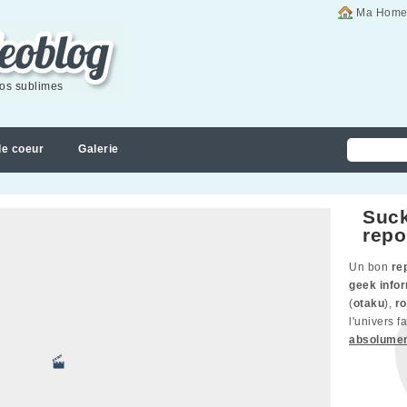
Ma Home
éos sublimes
de coeur
Galerie
Suck
repo
Un bon
re
geek info
(
otaku
),
ro
l'univers 
absolume