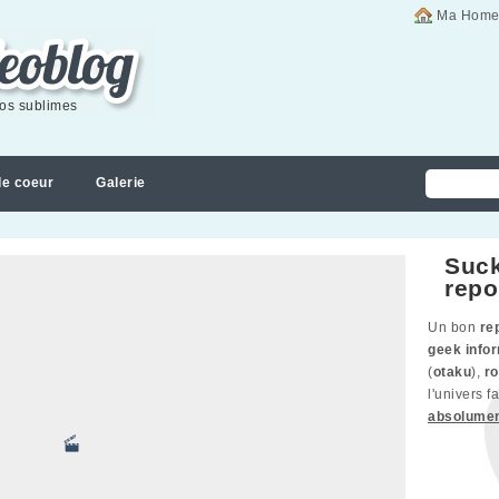
Ma Home
éos sublimes
de coeur
Galerie
Suck
repo
Un bon
re
geek info
(
otaku
),
ro
l'univers 
absolume