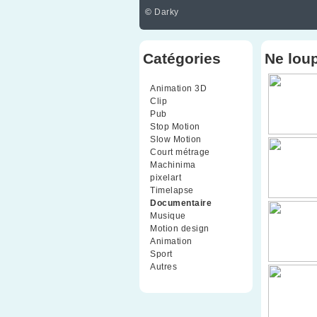
©
Darky
Catégories
Ne lou
Animation 3D
(99)
Clip
(70)
Pub
(42)
Stop Motion
(91)
Slow Motion
(26)
Court métrage
(135)
Machinima
(4)
pixelart
(10)
Timelapse
(51)
Documentaire
(79)
Musique
(9)
Motion design
(5)
Animation
(16)
Sport
(2)
Autres
(1)