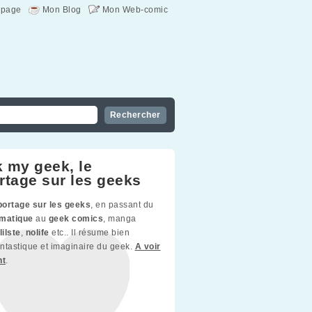
page
Mon Blog
Mon Web-comic
 my geek, le
rtage sur les geeks
portage sur les geeks
, en passant du
rmatique
au
geek comics
, manga
lilste
,
nolife
etc.. Il résume bien
fantastique et imaginaire du geek.
A voir
nt
.