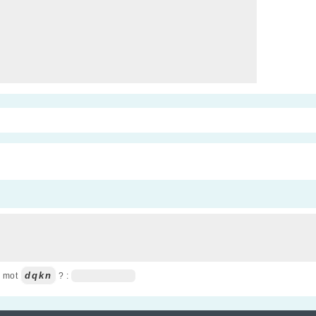
dqkn
u mot
? :