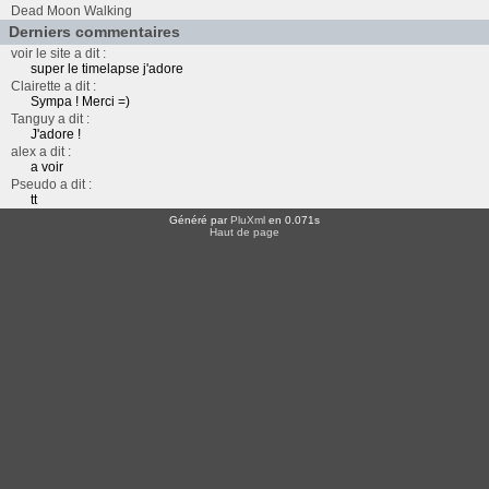
Dead Moon Walking
Derniers commentaires
voir le site a dit :
super le timelapse j'adore
Clairette a dit :
Sympa ! Merci =)
Tanguy a dit :
J'adore !
alex a dit :
a voir
Pseudo a dit :
tt
Généré par
PluXml
en 0.071s
Haut de page