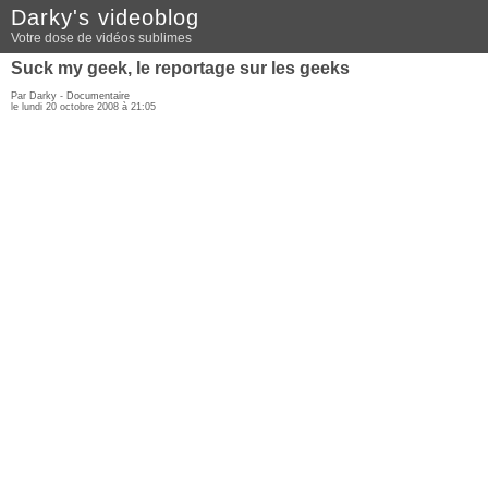
Darky's videoblog
Votre dose de vidéos sublimes
Suck my geek, le reportage sur les geeks
Par Darky -
Documentaire
le lundi 20 octobre 2008 à 21:05