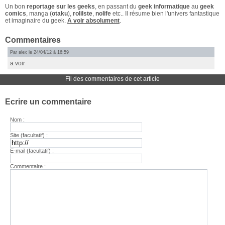
Un bon
reportage sur les geeks
, en passant du
geek informatique
au
geek
comics
, manga (
otaku
),
rolilste
,
nolife
etc.. Il résume bien l'univers fantastique
et imaginaire du geek.
A voir absolument
.
Commentaires
Par alex le 24/04/12 à 16:59
a voir
Fil des commentaires de cet article
Ecrire un commentaire
Nom :
Site (facultatif) :
E-mail (facultatif) :
Commentaire :