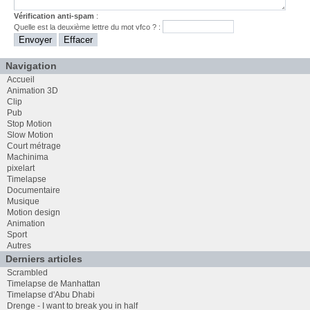
Vérification anti-spam
:
Quelle est la
deuxième
lettre du mot
vfco
? :
Navigation
Accueil
Animation 3D
Clip
Pub
Stop Motion
Slow Motion
Court métrage
Machinima
pixelart
Timelapse
Documentaire
Musique
Motion design
Animation
Sport
Autres
Derniers articles
Scrambled
Timelapse de Manhattan
Timelapse d'Abu Dhabi
Drenge - I want to break you in half