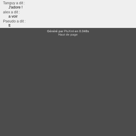
Tanguy a dit :
J'adore !
alex a dit :
a voir
Pseudo a dit :
tt
Généré par
PluXml
en 0.048s
Haut de page