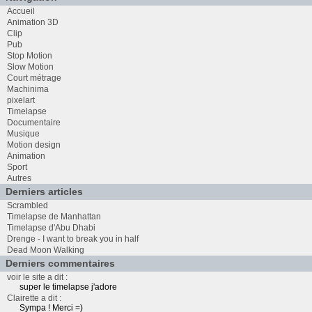
Accueil
Animation 3D
Clip
Pub
Stop Motion
Slow Motion
Court métrage
Machinima
pixelart
Timelapse
Documentaire
Musique
Motion design
Animation
Sport
Autres
Derniers articles
Scrambled
Timelapse de Manhattan
Timelapse d'Abu Dhabi
Drenge - I want to break you in half
Dead Moon Walking
Derniers commentaires
voir le site a dit :
super le timelapse j'adore
Clairette a dit :
Sympa ! Merci =)