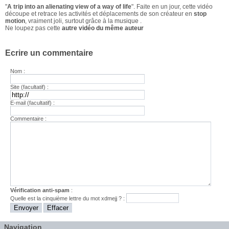
"
A trip into an alienating view of a way of life
". Faite en un jour, cette vidéo
découpe et retrace les activités et déplacements de son créateur en
stop
motion
, vraiment joli, surtout grâce à la
musique
.
Ne loupez pas cette
autre vidéo du même auteur
Ecrire un commentaire
Nom :
Site (facultatif) :
E-mail (facultatif) :
Commentaire :
Vérification anti-spam
:
Quelle est la
cinquième
lettre du mot
xdmejj
? :
Navigation