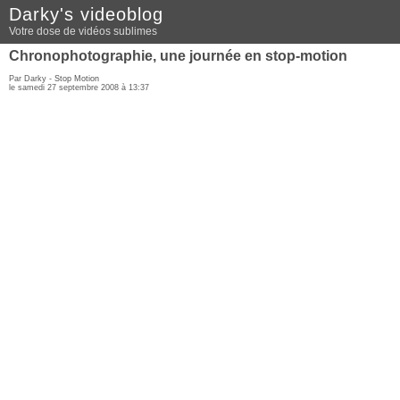
Darky's videoblog
Votre dose de vidéos sublimes
Chronophotographie, une journée en stop-motion
Par Darky -
Stop Motion
le samedi 27 septembre 2008 à 13:37