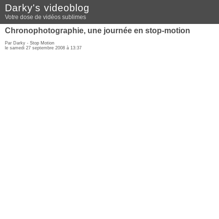
Darky's videoblog
Votre dose de vidéos sublimes
Chronophotographie, une journée en stop-motion
Par Darky -
Stop Motion
le samedi 27 septembre 2008 à 13:37