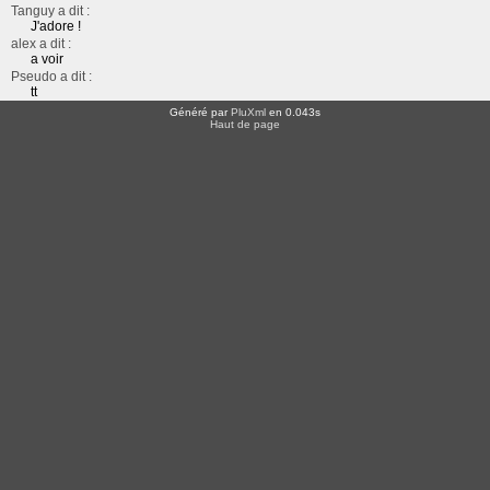
Tanguy a dit :
J'adore !
alex a dit :
a voir
Pseudo a dit :
tt
Généré par
PluXml
en 0.043s
Haut de page