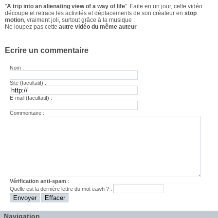
"
A trip into an alienating view of a way of life
". Faite en un jour, cette vidéo
découpe et retrace les activités et déplacements de son créateur en
stop
motion
, vraiment joli, surtout grâce à la
musique
.
Ne loupez pas cette
autre vidéo du même auteur
Ecrire un commentaire
Nom :
Site (facultatif) :
E-mail (facultatif) :
Commentaire :
Vérification anti-spam
:
Quelle est la
dernière
lettre du mot
eawh
? :
Navigation