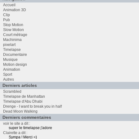
Accueil
Animation 3D
Clip
Pub
Stop Motion
Slow Motion
Court métrage
Machinima
pixelart
Timelapse
Documentaire
Musique
Motion design
Animation
Sport
Autres
Derniers articles
Scrambled
Timelapse de Manhattan
Timelapse d'Abu Dhabi
Drenge - I want to break you in half
Dead Moon Walking
Derniers commentaires
voir le site a dit :
super le timelapse j'adore
Clairette a dit :
Sympa ! Merci =)