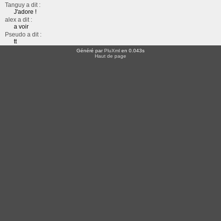
Tanguy a dit :
J'adore !
alex a dit :
a voir
Pseudo a dit :
tt
Généré par
PluXml
en 0.043s
Haut de page