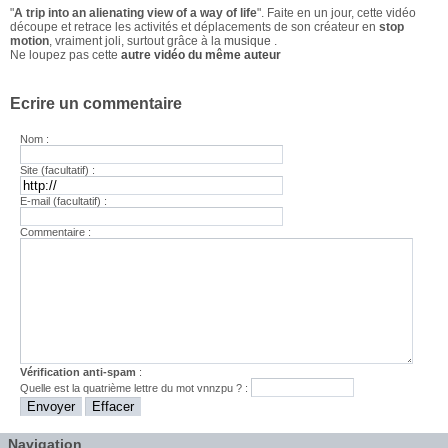
"
A trip into an alienating view of a way of life
". Faite en un jour, cette vidéo
découpe et retrace les activités et déplacements de son créateur en
stop
motion
, vraiment joli, surtout grâce à la
musique
.
Ne loupez pas cette
autre vidéo du même auteur
Ecrire un commentaire
Nom :
Site (facultatif) :
E-mail (facultatif) :
Commentaire :
Vérification anti-spam
:
Quelle est la
quatrième
lettre du mot
vnnzpu
? :
Navigation