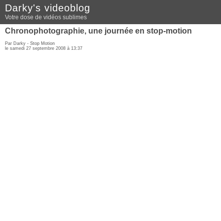
Darky's videoblog
Votre dose de vidéos sublimes
Chronophotographie, une journée en stop-motion
Par Darky -
Stop Motion
le samedi 27 septembre 2008 à 13:37