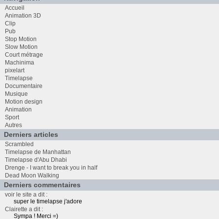
Accueil
Animation 3D
Clip
Pub
Stop Motion
Slow Motion
Court métrage
Machinima
pixelart
Timelapse
Documentaire
Musique
Motion design
Animation
Sport
Autres
Derniers articles
Scrambled
Timelapse de Manhattan
Timelapse d'Abu Dhabi
Drenge - I want to break you in half
Dead Moon Walking
Derniers commentaires
voir le site a dit :
super le timelapse j'adore
Clairette a dit :
Sympa ! Merci =)