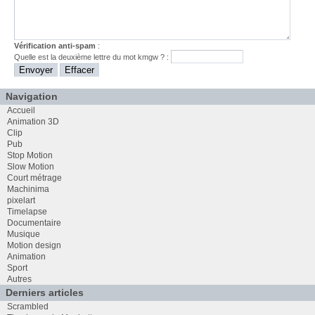
Vérification anti-spam
:
Quelle est la
deuxième
lettre du mot
kmgw
? :
Navigation
Accueil
Animation 3D
Clip
Pub
Stop Motion
Slow Motion
Court métrage
Machinima
pixelart
Timelapse
Documentaire
Musique
Motion design
Animation
Sport
Autres
Derniers articles
Scrambled