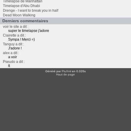
Timelapse de Manhattan
Timelapse d'Abu Dhabi
Drenge - I want to break you in half
Dead Moon Walking
Derniers commentaires
voir le site a dit :
super le timelapse j'adore
Clairette a dit :
Sympa ! Merci =)
Tanguy a dit :
J'adore !
alex a dit :
a voir
Pseudo a dit :
tt
Généré par
PluXml
en 0.026s
Haut de page