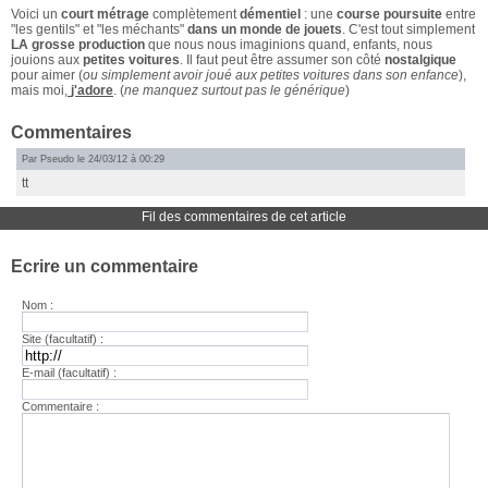
Voici un
court métrage
complètement
démentiel
: une
course poursuite
entre
"les gentils" et "les méchants"
dans un monde de jouets
. C'est tout simplement
LA grosse production
que nous nous imaginions quand, enfants, nous
jouions aux
petites voitures
. Il faut peut être assumer son côté
nostalgique
pour aimer (
ou simplement avoir joué aux petites voitures dans son enfance
),
mais moi,
j'adore
. (
ne manquez surtout pas le générique
)
Commentaires
Par Pseudo le 24/03/12 à 00:29
tt
Fil des commentaires de cet article
Ecrire un commentaire
Nom :
Site (facultatif) :
E-mail (facultatif) :
Commentaire :