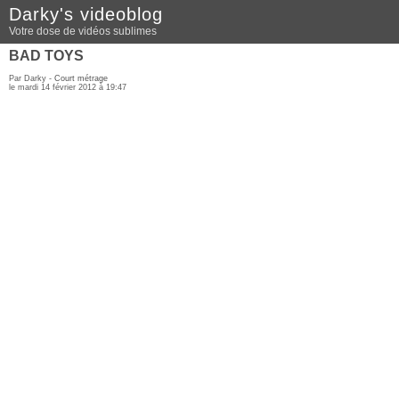
Darky's videoblog
Votre dose de vidéos sublimes
BAD TOYS
Par Darky -
Court métrage
le mardi 14 février 2012 à 19:47