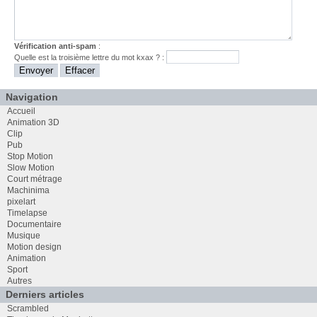
Vérification anti-spam
:
Quelle est la
troisième
lettre du mot
kxax
? :
Navigation
Accueil
Animation 3D
Clip
Pub
Stop Motion
Slow Motion
Court métrage
Machinima
pixelart
Timelapse
Documentaire
Musique
Motion design
Animation
Sport
Autres
Derniers articles
Scrambled