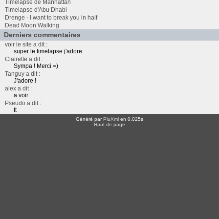
Timelapse de Manhattan
Timelapse d'Abu Dhabi
Drenge - I want to break you in half
Dead Moon Walking
Derniers commentaires
voir le site a dit :
super le timelapse j'adore
Clairette a dit :
Sympa ! Merci =)
Tanguy a dit :
J'adore !
alex a dit :
a voir
Pseudo a dit :
tt
Généré par
PluXml
en 0.025s
Haut de page