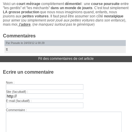
Voici un
court métrage
complètement
démentiel
: une
course poursuite
entre
"les gentils" et "les méchants"
dans un monde de jouets
. C'est tout simplement
LA grosse production
que nous nous imaginions quand, enfants, nous
jouions aux
petites voitures
. Il faut peut être assumer son côté
nostalgique
pour aimer (
ou simplement avoir joué aux petites voitures dans son enfance
),
mais moi,
j'adore
. (
ne manquez surtout pas le générique
)
Commentaires
Par Pseudo le 24/03/12 à 00:29
tt
Fil des commentaires de cet article
Ecrire un commentaire
Nom :
Site (facultatif) :
E-mail (facultatif) :
Commentaire :