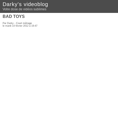
Darky's videoblog
Votre dose de vidéos sublimes
BAD TOYS
Par Darky -
Court métrage
le mardi 14 février 2012 à 19:47