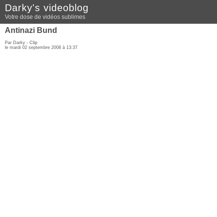
Darky's videoblog
Votre dose de vidéos sublimes
Antinazi Bund
Par Darky -
Clip
le mardi 02 septembre 2008 à 13:37