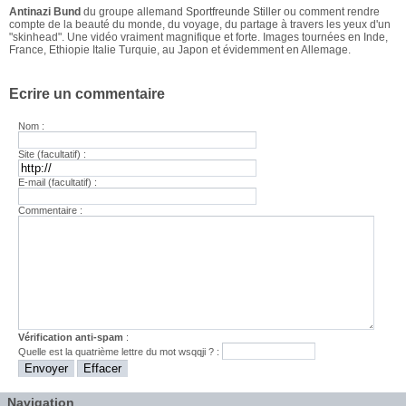
Antinazi Bund
du groupe allemand
Sportfreunde Stiller
ou comment rendre
compte de la beauté du monde, du voyage, du partage à travers les yeux d'un
"skinhead". Une vidéo vraiment magnifique et forte. Images tournées en Inde,
France, Ethiopie Italie Turquie, au Japon et évidemment en Allemage.
Ecrire un commentaire
Nom :
Site (facultatif) :
E-mail (facultatif) :
Commentaire :
Vérification anti-spam
:
Quelle est la
quatrième
lettre du mot
wsqqji
? :
Navigation