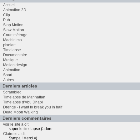
Accueil
Animation 3D
Clip
Pub
Stop Motion
Slow Motion
Court métrage
Machinima
pixelart
Timelapse
Documentaire
Musique
Motion design
Animation
Sport
Autres
Derniers articles
Scrambled
Timelapse de Manhattan
Timelapse d'Abu Dhabi
Drenge - I want to break you in half
Dead Moon Walking
Derniers commentaires
voir le site a dit :
super le timelapse j'adore
Clairette a dit :
Sympa ! Merci =)