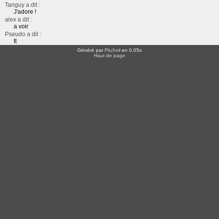
Tanguy a dit :
J'adore !
alex a dit :
a voir
Pseudo a dit :
tt
Généré par
PluXml
en 0.05s
Haut de page