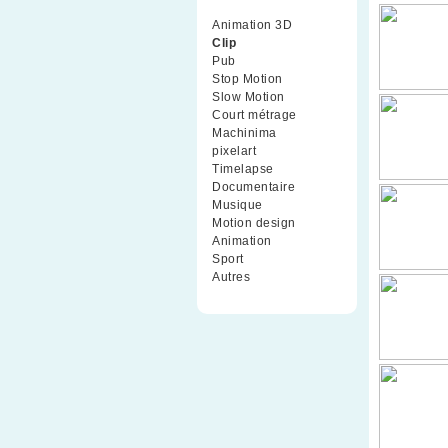
Animation 3D
(99)
Clip
(70)
Pub
(42)
Stop Motion
(91)
Slow Motion
(26)
Court métrage
(135)
Machinima
(4)
pixelart
(10)
Timelapse
(51)
Documentaire
(79)
Musique
(9)
Motion design
(5)
Animation
(16)
Sport
(2)
Autres
(1)