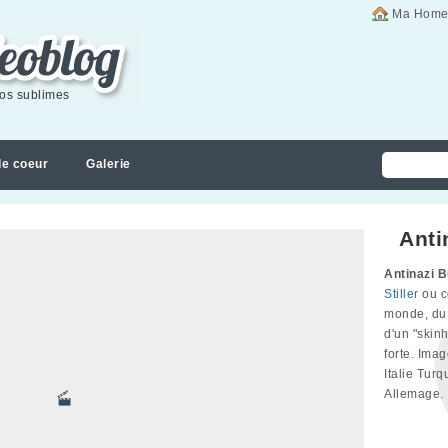
Ma Home
éos sublimes
de coeur
Galerie
Anti
Antinazi 
Stiller
ou c
monde, du 
d'un "skin
forte. Ima
Italie Tur
Allemage.