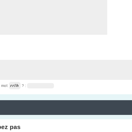
rrlh
u mot
? :
pez pas