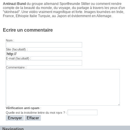
Antinazi Bund
du groupe allemand
Sportfreunde Stiller
ou comment rendre
compte de la beauté du monde, du voyage, du partage à travers les yeux d'un
"skinhead". Une vidéo vraiment magnifique et forte. Images tournées en Inde,
France, Ethiopie Italie Turquie, au Japon et évidemment en Allemage.
Ecrire un commentaire
Nom :
Site (facultatif) :
E-mail (facultatif) :
Commentaire :
Vérification anti-spam
:
Quelle est la
troisième
lettre du mot
rqvx
? :
Navigation