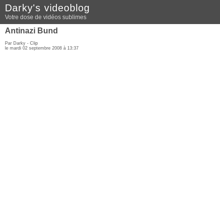
Darky's videoblog
Votre dose de vidéos sublimes
Antinazi Bund
Par Darky -
Clip
le mardi 02 septembre 2008 à 13:37