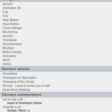
Accueil
Animation 3D
Clip
Pub
Stop Motion
Slow Motion
Court métrage
Machinima
pixelart
Timelapse
Documentaire
Musique
Motion design
Animation
Sport
Autres
Derniers articles
Scrambled
Timelapse de Manhattan
Timelapse d'Abu Dhabi
Drenge - I want to break you in half
Dead Moon Walking
Derniers commentaires
voir le site a dit :
super le timelapse j'adore
Clairette a dit :
Sympa ! Merci =)