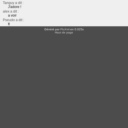
Tanguy a dit :
J'adore !
alex a dit :
a voir
Pseudo a dit :
tt
Généré par
PluXml
en 0.025s
Haut de page