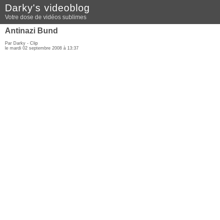
Darky's videoblog
Votre dose de vidéos sublimes
Antinazi Bund
Par Darky -
Clip
le mardi 02 septembre 2008 à 13:37