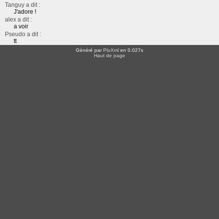
Tanguy a dit :
J'adore !
alex a dit :
a voir
Pseudo a dit :
tt
Généré par
PluXml
en 0.027s
Haut de page