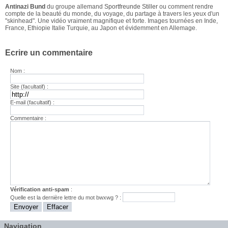
Antinazi Bund
du groupe allemand
Sportfreunde Stiller
ou comment rendre
compte de la beauté du monde, du voyage, du partage à travers les yeux d'un
"skinhead". Une vidéo vraiment magnifique et forte. Images tournées en Inde,
France, Ethiopie Italie Turquie, au Japon et évidemment en Allemage.
Ecrire un commentaire
Nom :
Site (facultatif) :
E-mail (facultatif) :
Commentaire :
Vérification anti-spam
:
Quelle est la
dernière
lettre du mot
bwxwg
? :
Navigation