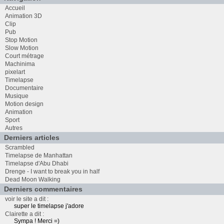
Accueil
Animation 3D
Clip
Pub
Stop Motion
Slow Motion
Court métrage
Machinima
pixelart
Timelapse
Documentaire
Musique
Motion design
Animation
Sport
Autres
Derniers articles
Scrambled
Timelapse de Manhattan
Timelapse d'Abu Dhabi
Drenge - I want to break you in half
Dead Moon Walking
Derniers commentaires
voir le site a dit :
super le timelapse j'adore
Clairette a dit :
Sympa ! Merci =)