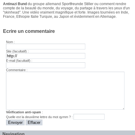
Antinazi Bund
du groupe allemand
Sportfreunde Stiller
ou comment rendre
compte de la beauté du monde, du voyage, du partage à travers les yeux d'un
"skinhead". Une vidéo vraiment magnifique et forte. Images tournées en Inde,
France, Ethiopie Italie Turquie, au Japon et évidemment en Allemage.
Ecrire un commentaire
Nom :
Site (facultatif) :
E-mail (facultatif) :
Commentaire :
Vérification anti-spam
:
Quelle est la
deuxième
lettre du mot
qymm
? :
Navigation