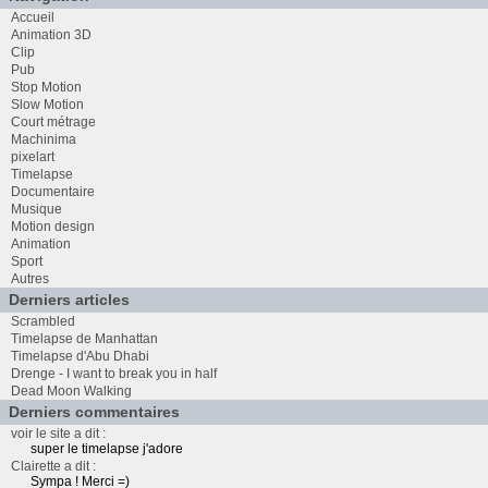
Accueil
Animation 3D
Clip
Pub
Stop Motion
Slow Motion
Court métrage
Machinima
pixelart
Timelapse
Documentaire
Musique
Motion design
Animation
Sport
Autres
Derniers articles
Scrambled
Timelapse de Manhattan
Timelapse d'Abu Dhabi
Drenge - I want to break you in half
Dead Moon Walking
Derniers commentaires
voir le site a dit :
super le timelapse j'adore
Clairette a dit :
Sympa ! Merci =)