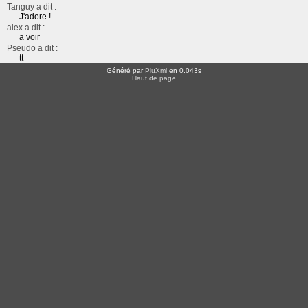
Tanguy a dit :
J'adore !
alex a dit :
a voir
Pseudo a dit :
tt
Généré par
PluXml
en 0.043s
Haut de page