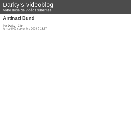
Darky's videoblog
Votre dose de vidéos sublimes
Antinazi Bund
Par Darky -
Clip
le mardi 02 septembre 2008 à 13:37