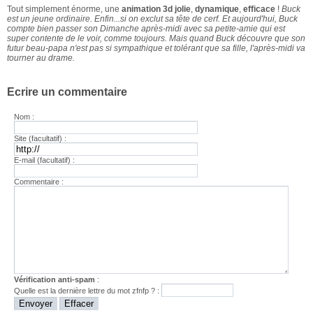
Tout simplement énorme, une
animation 3d jolie
,
dynamique
,
efficace
!
Buck
est un jeune ordinaire. Enfin...si on exclut sa tête de cerf. Et aujourd'hui, Buck
compte bien passer son Dimanche après-midi avec sa petite-amie qui est
super contente de le voir, comme toujours. Mais quand Buck découvre que son
futur beau-papa n'est pas si sympathique et tolérant que sa fille, l'après-midi va
tourner au drame.
Ecrire un commentaire
Nom :
Site (facultatif) :
E-mail (facultatif) :
Commentaire :
Vérification anti-spam
:
Quelle est la
dernière
lettre du mot
zfnfp
? :