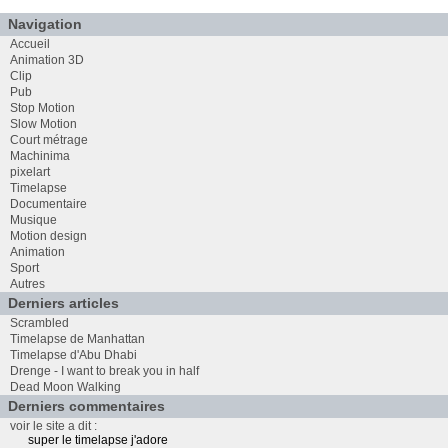
Navigation
Accueil
Animation 3D
Clip
Pub
Stop Motion
Slow Motion
Court métrage
Machinima
pixelart
Timelapse
Documentaire
Musique
Motion design
Animation
Sport
Autres
Derniers articles
Scrambled
Timelapse de Manhattan
Timelapse d'Abu Dhabi
Drenge - I want to break you in half
Dead Moon Walking
Derniers commentaires
voir le site a dit :
super le timelapse j'adore