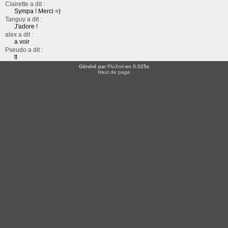
Clairette a dit :
Sympa ! Merci =)
Tanguy a dit :
J'adore !
alex a dit :
a voir
Pseudo a dit :
tt
Généré par
PluXml
en 0.025s
Haut de page