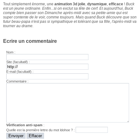
Tout simplement énorme, une
animation 3d jolie
,
dynamique
,
efficace
!
Buck
est un jeune ordinaire. Enfin...si on exclut sa tête de cerf. Et aujourd'hui, Buck
compte bien passer son Dimanche après-midi avec sa petite-amie qui est
super contente de le voir, comme toujours. Mais quand Buck découvre que son
futur beau-papa n'est pas si sympathique et tolérant que sa fille, l'après-midi va
tourner au drame.
Ecrire un commentaire
Nom :
Site (facultatif) :
E-mail (facultatif) :
Commentaire :
Vérification anti-spam
:
Quelle est la
première
lettre du mot
ldohoe
? :