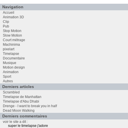
Navigation
Accueil
Animation 3D
Clip
Pub
Stop Motion
Slow Motion
Court métrage
Machinima
pixelart
Timelapse
Documentaire
Musique
Motion design
Animation
Sport
Autres
Derniers articles
Scrambled
Timelapse de Manhattan
Timelapse d'Abu Dhabi
Drenge - I want to break you in half
Dead Moon Walking
Derniers commentaires
voir le site a dit :
super le timelapse j'adore