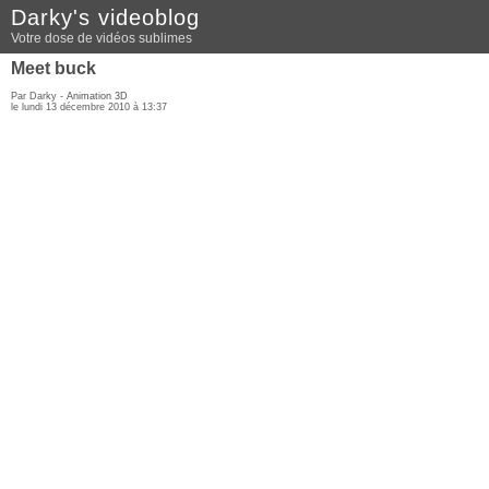
Darky's videoblog
Votre dose de vidéos sublimes
Meet buck
Par Darky -
Animation 3D
le lundi 13 décembre 2010 à 13:37