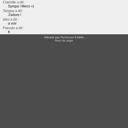
Clairette a dit :
Sympa ! Merci =)
Tanguy a dit :
J'adore !
alex a dit :
a voir
Pseudo a dit :
tt
Généré par
PluXml
en 0.044s
Haut de page