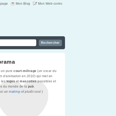
page
Mon Blog
Mon Web-comic
orama
 un pure
court-métrage
(
un oscar du
ilm d'animation en 2010
) qui met en
 les
logos
et
mascottes
possibles et
es du monde de la
pub
.
ssi un
making-of
plutôt cool
)