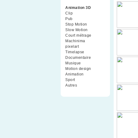
Animation 3D
(99)
Clip
(70)
Pub
(42)
Stop Motion
(91)
Slow Motion
(26)
Court métrage
(135)
Machinima
(4)
pixelart
(10)
Timelapse
(51)
Documentaire
(79)
Musique
(9)
Motion design
(5)
Animation
(16)
Sport
(2)
Autres
(1)