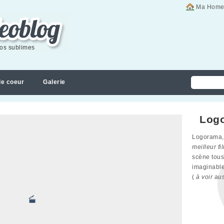
Ma Home
éos sublimes
de coeur
Galerie
Log
Logorama,
meilleur f
scène tous
imaginabl
(
à voir au