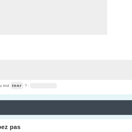
tnnr
du mot
? :
pez pas