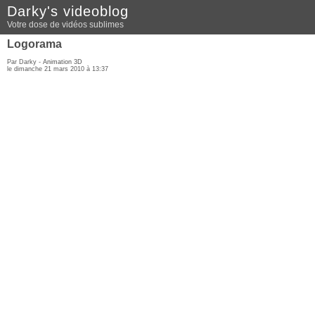
Darky's videoblog
Votre dose de vidéos sublimes
Logorama
Par Darky -
Animation 3D
le dimanche 21 mars 2010 à 13:37