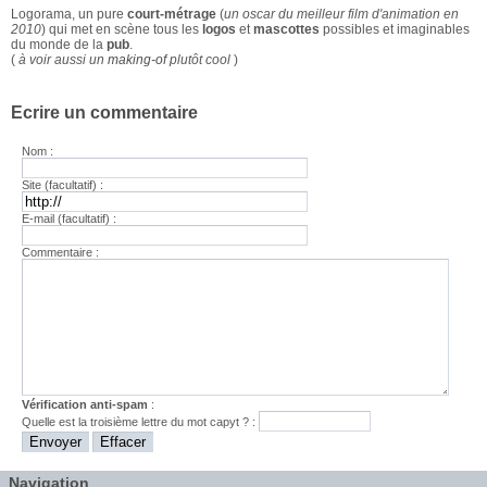
Logorama, un pure
court-métrage
(
un oscar du meilleur film d'animation en
2010
) qui met en scène tous les
logos
et
mascottes
possibles et imaginables
du monde de la
pub
.
(
à voir aussi un
making-of
plutôt cool
)
Ecrire un commentaire
Nom :
Site (facultatif) :
E-mail (facultatif) :
Commentaire :
Vérification anti-spam
:
Quelle est la
troisième
lettre du mot
capyt
? :
Navigation