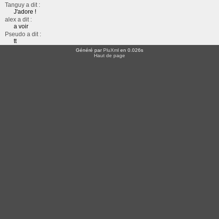
Tanguy a dit :
J'adore !
alex a dit :
a voir
Pseudo a dit :
tt
Généré par
PluXml
en 0.026s
Haut de page