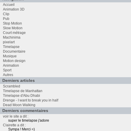
Accueil
Animation 3D
Clip
Pub
Stop Motion
Slow Motion
Court métrage
Machinima
pixelart
Timelapse
Documentaire
Musique
Motion design
Animation
Sport
Autres
Derniers articles
Scrambled
Timelapse de Manhattan
Timelapse d'Abu Dhabi
Drenge - I want to break you in half
Dead Moon Walking
Derniers commentaires
voir le site a dit :
super le timelapse j'adore
Clairette a dit :
Sympa ! Merci =)